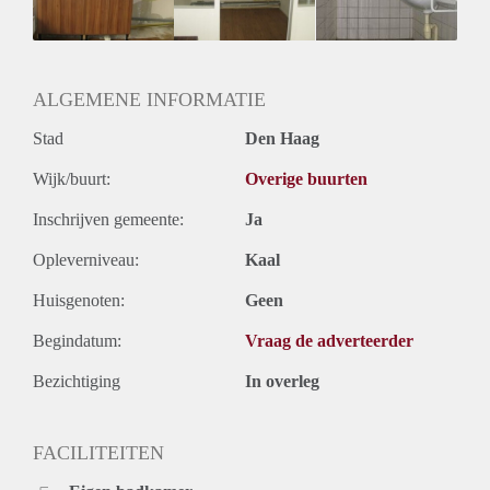
Huurtermijn
Onbepaalde termijn
Oplevering
Kaal
ALGEMENE INFORMATIE
Stad
Den Haag
Wijk/buurt:
Overige buurten
Inschrijven gemeente:
Ja
Opleverniveau:
Kaal
Huisgenoten:
Geen
Begindatum:
Vraag de adverteerder
Bezichtiging
In overleg
FACILITEITEN