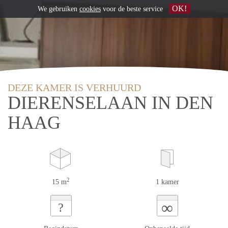
OK!
We gebruiken
cookies
voor de beste service
DEZE KAMER IS VERHUURD
DIERENSELAAN IN DEN
HAAG
2
15 m
1 kamer
∞
?