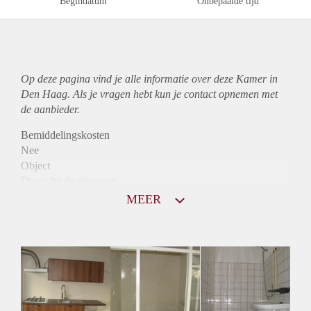
Begindatum
Onbepaalde tijd
Op deze pagina vind je alle informatie over deze Kamer in
Den Haag. Als je vragen hebt kun je contact opnemen met
de aanbieder.
Bemiddelingskosten
Nee
Object
Direct bij de eigenaar
Borg
MEER
475
Garantiestelling
Niet mogelijk
Huurtoeslag
Niet mogelijk
Inkomen eis
N.V.T.