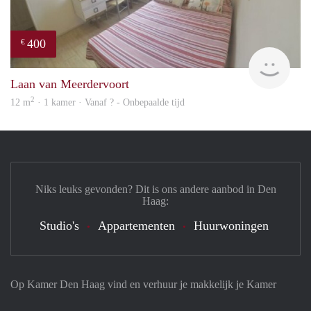
400
€
finde
Laan van Meerdervoort
2
12 m
· 1 kamer · Vanaf ? - Onbepaalde tijd
Niks leuks gevonden? Dit is ons andere aanbod in Den
Haag:
Studio's
Appartementen
Huurwoningen
Op Kamer Den Haag vind en verhuur je makkelijk je Kamer