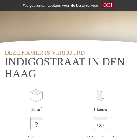
OK!
We gebruiken
cookies
voor de beste service
DEZE KAMER IS VERHUURD
INDIGOSTRAAT IN DEN
HAAG
2
18 m
1 kamer
∞
?