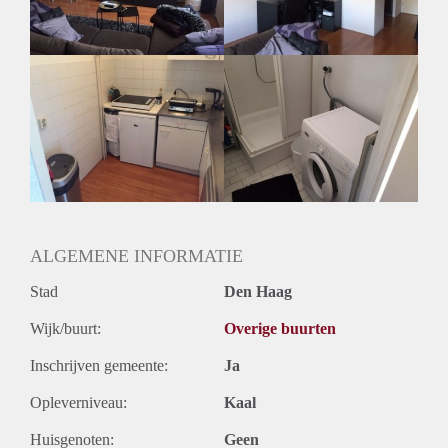
Huurtermijn
Onbepaalde termijn
Oplevering
Gestoffeerd
ALGEMENE INFORMATIE
Stad
Den Haag
Wijk/buurt:
Overige buurten
Inschrijven gemeente:
Ja
Opleverniveau:
Kaal
Huisgenoten:
Geen