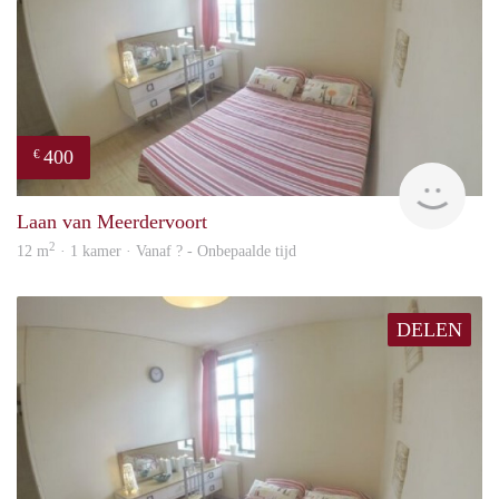
400
€
rent
Laan van Meerdervoort
2
12 m
· 1 kamer · Vanaf ? - Onbepaalde tijd
DELEN