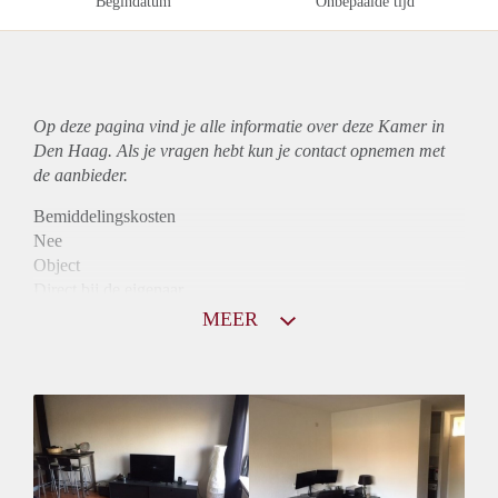
Begindatum
Onbepaalde tijd
Op deze pagina vind je alle informatie over deze Kamer in
Den Haag. Als je vragen hebt kun je contact opnemen met
de aanbieder.
Bemiddelingskosten
Nee
Object
Direct bij de eigenaar
Borg
MEER
455
Garantiestelling
Niet mogelijk
Huurtoeslag
Niet mogelijk
Inkomen eis
N.V.T.