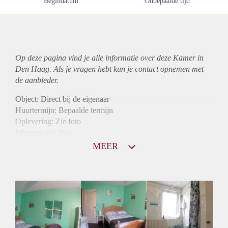
Begindatum
Onbepaalde tijd
Op deze pagina vind je alle informatie over deze Kamer in
Den Haag. Als je vragen hebt kun je contact opnemen met
de aanbieder.
Object: Direct bij de eigenaar
Huurtermijn: Bepaalde termijn
Oplevering: Zie foto
Inkomen eis: Nee
Borg: 1 maand
MEER
Bemiddeling kosten: Nee
Internet: Ja
Gedeelde keuken: Ja
Gedeelde Douche: Ja
Gedeelde woonkamer: Ja
Huisgenoten: Ja
Geslacht huisgenoten: Gemengd