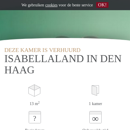
OK!
We gebruiken
cookies
voor de beste service
DEZE KAMER IS VERHUURD
ISABELLALAND IN DEN
HAAG
2
13 m
1 kamer
∞
?