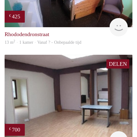
425
€
rent
Rhododendronstraat
2
13 m
· 1 kamer · Vanaf ? - Onbepaalde tijd
DELEN
700
€
finde