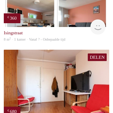
360
€
finde
Isingstraat
2
8 m
· 1 kamer · Vanaf ? - Onbepaalde tijd
DELEN
680
€