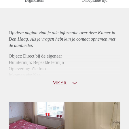
Begindatum
Onbepaalde tijd
Op deze pagina vind je alle informatie over deze Kamer in
Den Haag. Als je vragen hebt kun je contact opnemen met
de aanbieder.
Object: Direct bij de eigenaar
Huurtermijn: Bepaalde termijn
Oplevering: Zie foto
Inkomen eis: Nee
Borg: 1 maand
MEER
Bemiddeling kosten: Nee
Internet: Ja
Gedeelde keuken: Ja
Gedeelde Douche: Ja
Gedeelde woonkamer: Ja
Huisgenoten: Ja
Geslacht huisgenoten: Gemengd