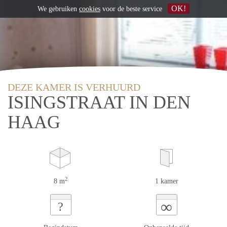
OK!
We gebruiken
cookies
voor de beste service
DEZE KAMER IS VERHUURD
ISINGSTRAAT IN DEN
HAAG
2
8 m
1 kamer
∞
?