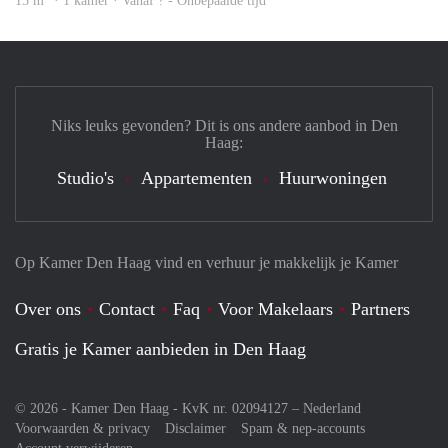
15 m
· 1 kamer · Vanaf ? - Onbepaalde tijd
Niks leuks gevonden? Dit is ons andere aanbod in Den
Haag:
Studio's
Appartementen
Huurwoningen
Op Kamer Den Haag vind en verhuur je makkelijk je Kamer
Over ons
Contact
Faq
Voor Makelaars
Partners
Gratis je Kamer aanbieden in Den Haag
© 2026 - Kamer Den Haag - KvK nr. 02094127 –
Nederland
Voorwaarden & privacy
Disclaimer
Spam & nep-accounts