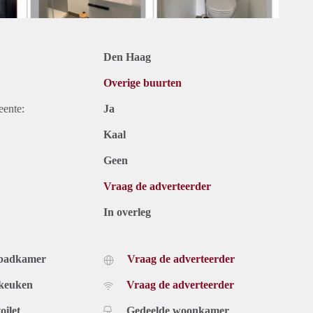
Den Haag
Overige buurten
eente:
Ja
Kaal
Geen
Vraag de adverteerder
In overleg
 badkamer
Vraag de adverteerder
 keuken
Vraag de adverteerder
oilet
Gedeelde woonkamer