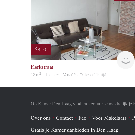
410
€
Kerkstraat
2
12 m
· 1 kamer · Vanaf ? - Onbepaalde tijd
Op Kamer Den Haag vind en verhuur je makkelijk je
Over ons
Contact
Faq
Voor Makelaars
P
Gratis je Kamer aanbieden in Den Haag