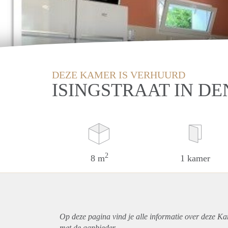
DEZE KAMER IS VERHUURD
ISINGSTRAAT IN D
2
8 m
1 kamer
Op deze pagina vind je alle informatie over deze K
met de aanbieder.