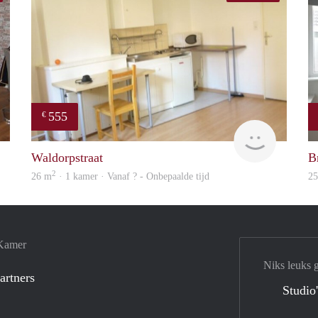
555
€
finder
finder
Waldorpstraat
B
2
26 m
· 1 kamer · Vanaf ? - Onbepaalde tijd
2
 Kamer
Niks leuks 
artners
Studio