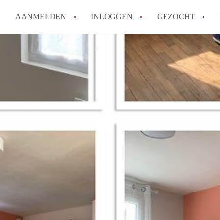
AANMELDEN
INLOGGEN
GEZOCHT
How to translate KamerDenHa
Wat is KamerDenHaag?
Hoeveel kost het om te reager
Wat is de privacyverklaring 
Berekent KamerDenHaag makel
Alle veelgestelde vragen