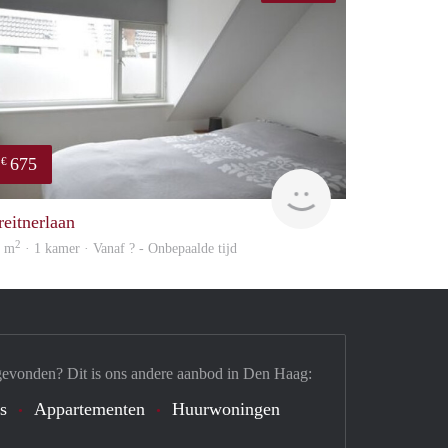
675
€
Woning
reitnerlaan
2
5 m
· 1 kamer · Vanaf ? - Onbepaalde tijd
gevonden? Dit is ons andere aanbod in Den Haag:
's
Appartementen
Huurwoningen