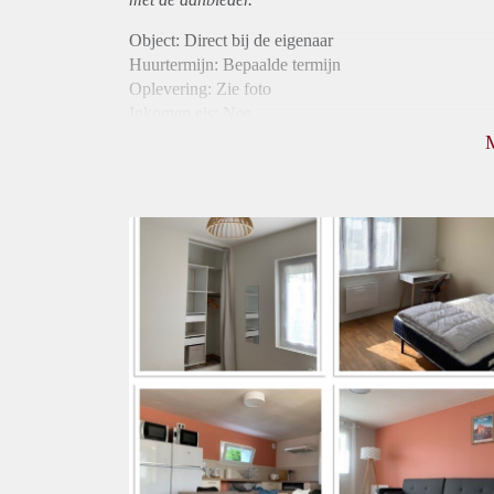
Object: Direct bij de eigenaar
Huurtermijn: Bepaalde termijn
Oplevering: Zie foto
Inkomen eis: Nee
Borg: 1 maand
Bemiddeling kosten: Nee
Internet: Ja
Gedeelde keuken: Ja
Gedeelde Douche: Ja
Gedeelde woonkamer: Ja
Huisgenoten: Ja
Geslacht huisgenoten: Gemengd