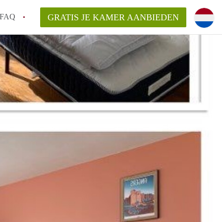
FAQ
GRATIS JE KAMER AANBIEDEN
ag!
en op een Kamer in Den Haag?
van KamerDenHaag?
aarsvergoeding/bemiddelingsvergoeding?