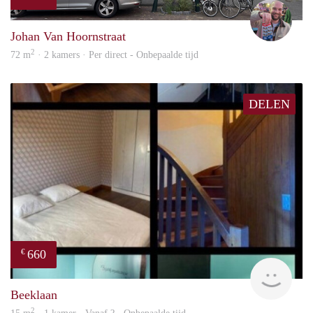
Daan
Johan Van Hoornstraat
2
72 m
· 2 kamers · Per direct - Onbepaalde tijd
DELEN
660
€
finde
Beeklaan
2