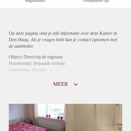
Begindatum
Onbepaalde tijd
Op deze pagina vind je alle informatie over deze Kamer in
Den Haag. Als je vragen hebt kun je contact opnemen met
de aanbieder.
Object: Direct bij de eigenaar
Huurtermijn: Bepaalde termijn
Oplevering: Zie foto
Inkomen eis: Nee
Borg: 1 maand
MEER
Bemiddeling kosten: Nee
Internet: Ja
Gedeelde keuken: Ja
Gedeelde Douche: Ja
Gedeelde woonkamer: Ja
Huisgenoten: Ja
Geslacht huisgenoten: Gemengd