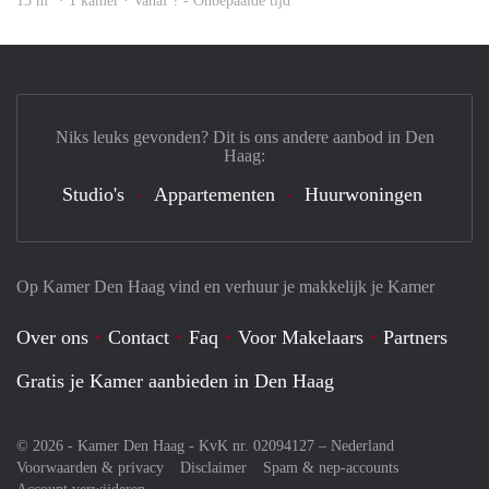
15 m
· 1 kamer · Vanaf ? - Onbepaalde tijd
Niks leuks gevonden? Dit is ons andere aanbod in Den
Haag:
Studio's
Appartementen
Huurwoningen
Op Kamer Den Haag vind en verhuur je makkelijk je Kamer
Over ons
Contact
Faq
Voor Makelaars
Partners
Gratis je Kamer aanbieden in Den Haag
© 2026 - Kamer Den Haag - KvK nr. 02094127 –
Nederland
Voorwaarden & privacy
Disclaimer
Spam & nep-accounts