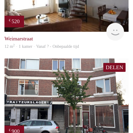
520
€
finde
Weimarstraat
2
12 m
· 1 kamer · Vanaf ? - Onbepaalde tijd
DELEN
900
€