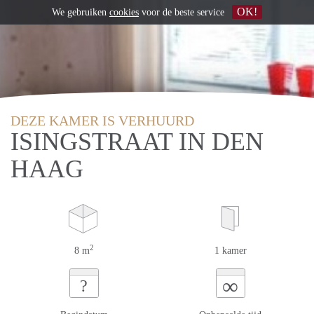
OK!
We gebruiken
cookies
voor de beste service
DEZE KAMER IS VERHUURD
ISINGSTRAAT IN DEN
HAAG
2
8 m
1 kamer
∞
?