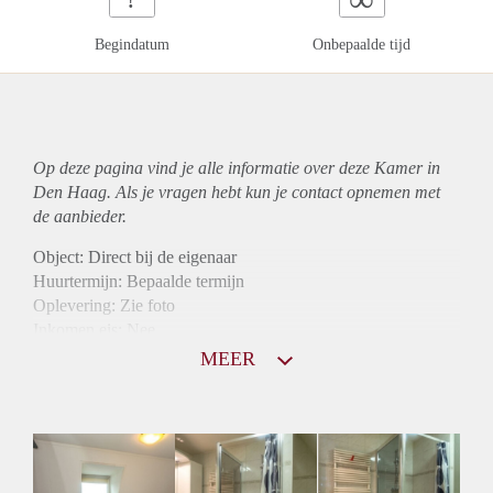
Begindatum
Onbepaalde tijd
Op deze pagina vind je alle informatie over deze Kamer in
Den Haag. Als je vragen hebt kun je contact opnemen met
de aanbieder.
Object: Direct bij de eigenaar
Huurtermijn: Bepaalde termijn
Oplevering: Zie foto
Inkomen eis: Nee
Borg: 1 maand
MEER
Bemiddeling kosten: Nee
Internet: Ja
Gedeelde keuken: Ja
Gedeelde Douche: Ja
Gedeelde woonkamer: Ja