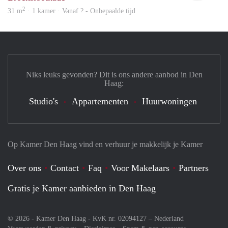
2
31 m
· 1 kamer · Vanaf ? - Onbepaalde tijd
Niks leuks gevonden? Dit is ons andere aanbod in Den
Haag:
Studio's
Appartementen
Huurwoningen
Op Kamer Den Haag vind en verhuur je makkelijk je Kamer
Over ons
Contact
Faq
Voor Makelaars
Partners
Gratis je Kamer aanbieden in Den Haag
© 2026 - Kamer Den Haag - KvK nr. 02094127 –
Nederland