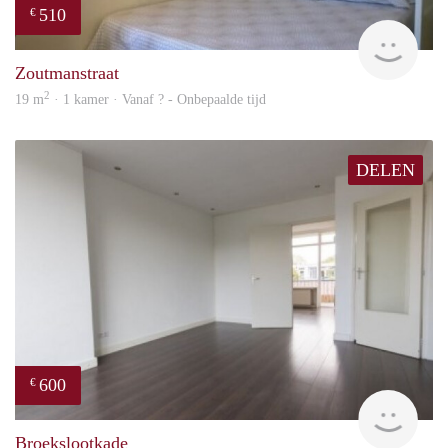
510
€
finde
Zoutmanstraat
2
19 m
· 1 kamer · Vanaf ? - Onbepaalde tijd
DELEN
600
€
finde
Broekslootkade