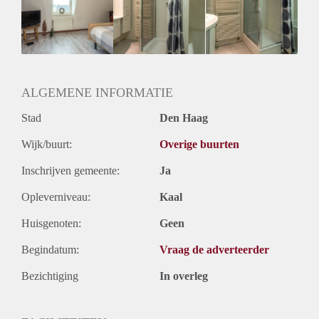
Huisgenoten: Ja
Geslacht huisgenoten: Gemengd
ALGEMENE INFORMATIE
Stad
Den Haag
Wijk/buurt:
Overige buurten
Inschrijven gemeente:
Ja
Opleverniveau:
Kaal
Huisgenoten:
Geen
Begindatum:
Vraag de adverteerder
Bezichtiging
In overleg