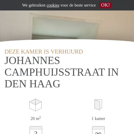
OK!
We gebruiken
cookies
voor de beste service
DEZE KAMER IS VERHUURD
JOHANNES
CAMPHUIJSSTRAAT IN
DEN HAAG
2
20 m
1 kamer
∞
?