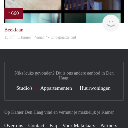
660
€
finde
Beeklaan
2
15 m
· 1 kamer · Vanaf ? - Onbepaalde tijd
Niks leuks gevonden? Dit is ons andere aanbod in Den
Haag:
Studio's
Appartementen
Huurwoningen
Op Kamer Den Haag vind en verhuur je makkelijk je Kamer
Over ons
Contact
Faq
Voor Makelaars
Partners