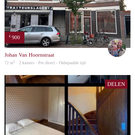
900
€
Daan
Johan Van Hoornstraat
2
72 m
· 2 kamers · Per direct - Onbepaalde tijd
DELEN