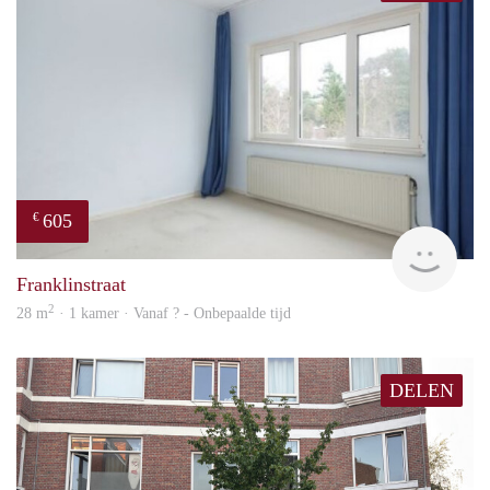
605
€
finde
Franklinstraat
2
28 m
· 1 kamer · Vanaf ? - Onbepaalde tijd
DELEN