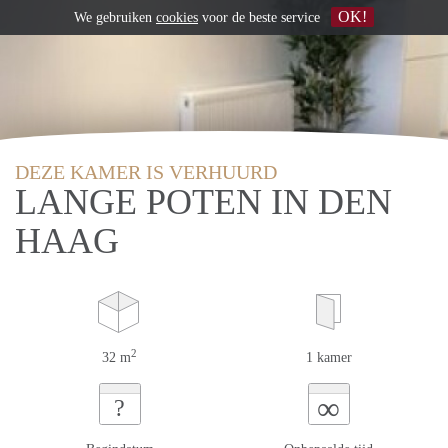
OK!
We gebruiken
cookies
voor de beste service
DEZE KAMER IS VERHUURD
LANGE POTEN IN DEN
HAAG
2
32 m
1 kamer
∞
?