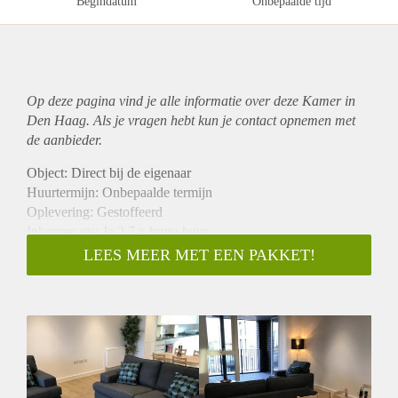
Begindatum
Onbepaalde tijd
Op deze pagina vind je alle informatie over deze Kamer in
Den Haag. Als je vragen hebt kun je contact opnemen met
de aanbieder.
Object: Direct bij de eigenaar
Huurtermijn: Onbepaalde termijn
Oplevering: Gestoffeerd
Inkomen eis: Ja 2,7 x bruto huur
Garantiestelling mogelijk: Ja
LEES MEER MET EEN PAKKET!
Borg: 1 maand
Bemiddeling kosten: Nee
Internet: Ja
Gedeelde keuken: Nee
Gedeelde Douche: Nee
Gedeelde woonkamer: Nee
Huisgenoten: Nee