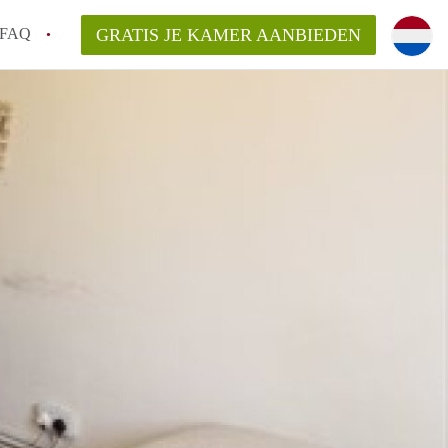
FAQ
GRATIS JE KAMER AANBIEDEN
ag!
en op een Kamer in Den Haag?
van KamerDenHaag?
aarsvergoeding/bemiddelingsvergoeding?