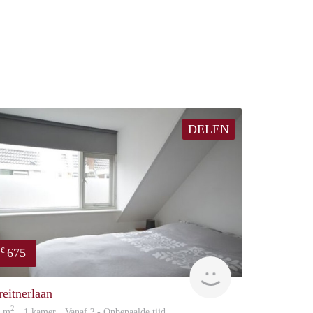
DELEN
675
€
Woning
reitnerlaan
2
5 m
· 1 kamer · Vanaf ? - Onbepaalde tijd