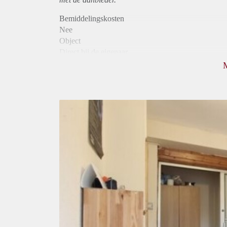
Bemiddelingskosten
Nee
Object
Direct bij de eigenaar
Borg
500
Garantiestelling
Niet mogelijk
Huurtoeslag
Niet mogelijk
Inkomen eis
N.V.T.
Huurtermijn
Onbepaalde termijn
Oplevering
Gestoffeerd