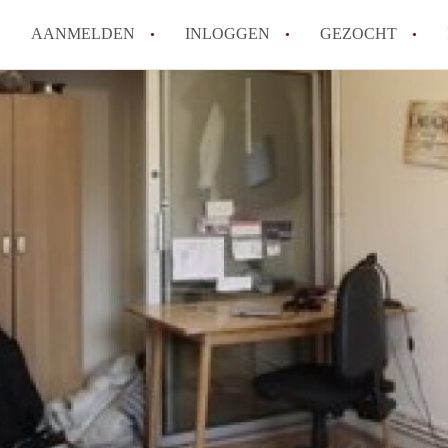
AANMELDEN
INLOGGEN
GEZOCHT
How to translate KamerDenHa
Wat is KamerDenHaag?
Hoeveel kost het om te reager
Wat is de privacyverklaring 
Berekent KamerDenHaag makel
Alle veelgestelde vragen