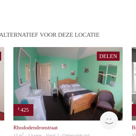
ALTERNATIEF VOOR DEZE LOCATIE
DELEN
425
€
Woning
rent
Rhododendronstraat
B
2
13 m
· 1 kamer · Vanaf ? - Onbepaalde tijd
2