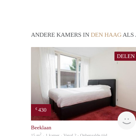
ANDERE KAMERS IN
DEN HAAG
ALS 
DELEN
430
€
Beeklaan
2
15 m
· 1 kamer · Vanaf ? - Onbepaalde tijd