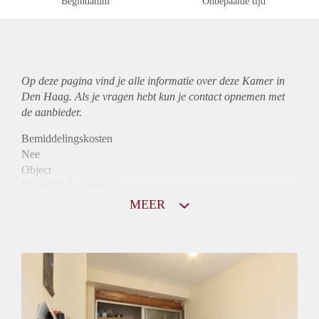
Begindatum
Onbepaalde tijd
Op deze pagina vind je alle informatie over deze Kamer in
Den Haag. Als je vragen hebt kun je contact opnemen met
de aanbieder.
Bemiddelingskosten
Nee
Object
Direct bij de eigenaar
Borg
MEER
500
Garantiestelling
Niet mogelijk
Huurtoeslag
Niet mogelijk
Inkomen eis
N.V.T.