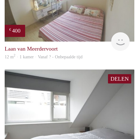
400
€
rent
Laan van Meerdervoort
2
12 m
· 1 kamer · Vanaf ? - Onbepaalde tijd
DELEN