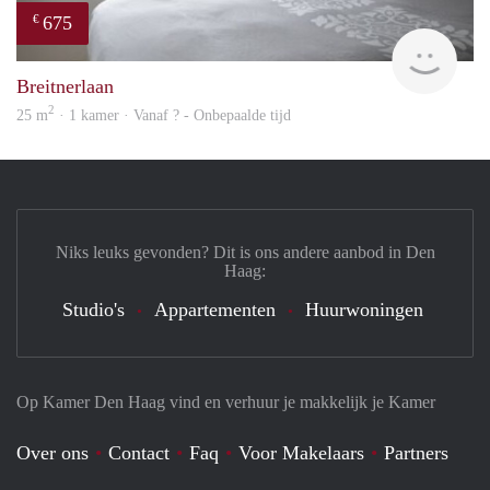
675
€
Woni
Breitnerlaan
2
25 m
· 1 kamer · Vanaf ? - Onbepaalde tijd
Niks leuks gevonden? Dit is ons andere aanbod in Den
Haag:
Studio's
Appartementen
Huurwoningen
Op Kamer Den Haag vind en verhuur je makkelijk je Kamer
Over ons
Contact
Faq
Voor Makelaars
Partners