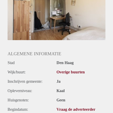
Huurtermijn
Onbepaalde termijn
Oplevering
Gestoffeerd
ALGEMENE INFORMATIE
Stad
Den Haag
Wijk/buurt:
Overige buurten
Inschrijven gemeente:
Ja
Opleverniveau:
Kaal
Huisgenoten:
Geen
Begindatum:
Vraag de adverteerder