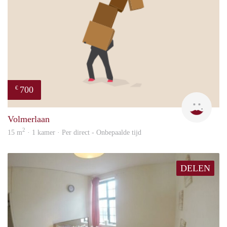
700
€
Rojb
Volmerlaan
2
15 m
· 1 kamer · Per direct - Onbepaalde tijd
DELEN