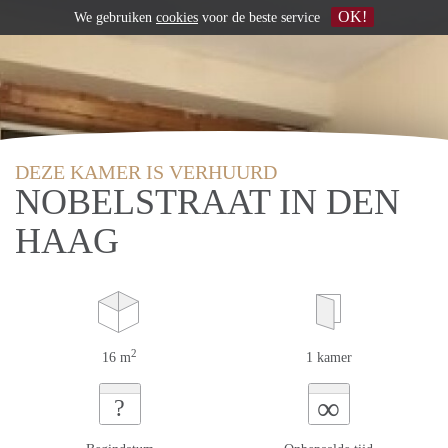
OK!
We gebruiken
cookies
voor de beste service
DEZE KAMER IS VERHUURD
NOBELSTRAAT IN DEN
HAAG
2
16 m
1 kamer
∞
?