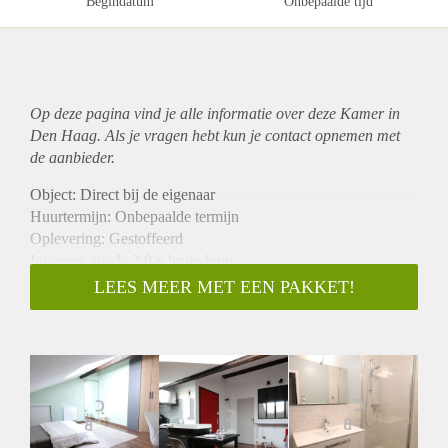
Begindatum
Onbepaalde tijd
Op deze pagina vind je alle informatie over deze Kamer in
Den Haag. Als je vragen hebt kun je contact opnemen met
de aanbieder.
Object: Direct bij de eigenaar
Huurtermijn: Onbepaalde termijn
Oplevering: Gestoffeerd
Inkomen eis: Ja 2,9 x bruto huur
Garantiestelling mogelijk: Ja
LEES MEER MET EEN PAKKET!
Borg: 1 maand
Bemiddeling kosten: Nee
Internet: Ja
Gedeelde keuken: Nee
Gedeelde Douche: Nee
Gedeelde woonkamer: Nee
Huisgenoten: Nee