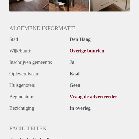
Geslacht huisgenoten: N.v.t.
ALGEMENE INFORMATIE
Stad
Den Haag
Wijk/buurt:
Overige buurten
Inschrijven gemeente:
Ja
Opleverniveau:
Kaal
Huisgenoten:
Geen
Begindatum:
Vraag de adverteerder
Bezichtiging
In overleg
FACILITEITEN