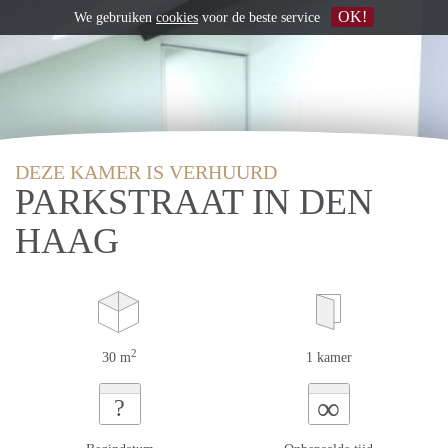
OK!
We gebruiken
cookies
voor de beste service
DEZE KAMER IS VERHUURD
PARKSTRAAT IN DEN
HAAG
2
30 m
1 kamer
∞
?