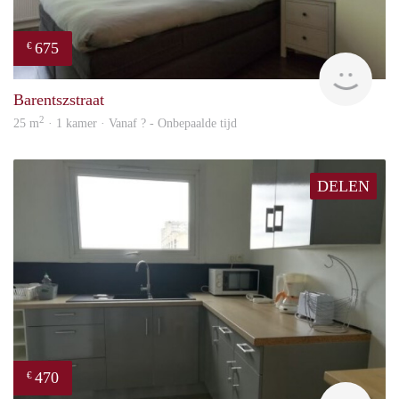
675
€
finde
Barentszstraat
2
25 m
· 1 kamer · Vanaf ? - Onbepaalde tijd
DELEN
470
€
finde