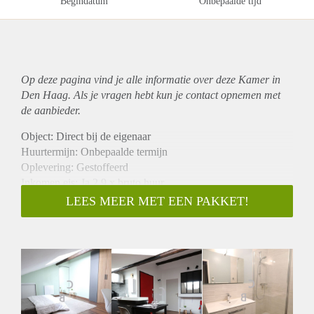
Begindatum
Onbepaalde tijd
Op deze pagina vind je alle informatie over deze Kamer in
Den Haag. Als je vragen hebt kun je contact opnemen met
de aanbieder.
Object: Direct bij de eigenaar
Huurtermijn: Onbepaalde termijn
Oplevering: Gestoffeerd
Inkomen eis: Ja 2,9 x bruto huur
Garantiestelling mogelijk: Ja
LEES MEER MET EEN PAKKET!
Borg: 1 maand
Bemiddeling kosten: Nee
Internet: Ja
Gedeelde keuken: Nee
Gedeelde Douche: Nee
Gedeelde woonkamer: Nee
Huisgenoten: Nee