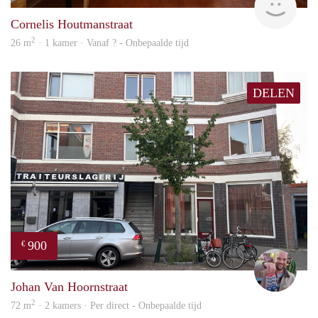
Cornelis Houtmanstraat
2
26 m
· 1 kamer · Vanaf ? - Onbepaalde tijd
DELEN
900
€
Daan
Johan Van Hoornstraat
2
72 m
· 2 kamers · Per direct - Onbepaalde tijd