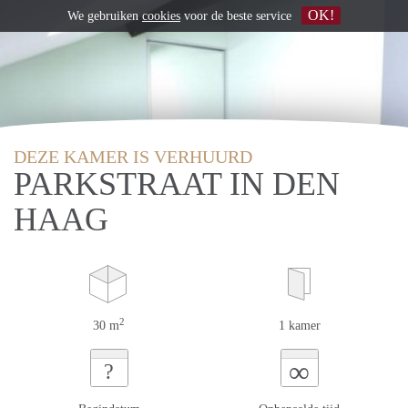
OK!
We gebruiken
cookies
voor de beste service
DEZE KAMER IS VERHUURD
PARKSTRAAT IN DEN
HAAG
2
30 m
1 kamer
∞
?