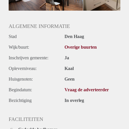
Geslacht huisgenoten: N.v.t.
ALGEMENE INFORMATIE
Stad
Den Haag
Wijk/buurt:
Overige buurten
Inschrijven gemeente:
Ja
Opleverniveau:
Kaal
Huisgenoten:
Geen
Begindatum:
Vraag de adverteerder
Bezichtiging
In overleg
FACILITEITEN