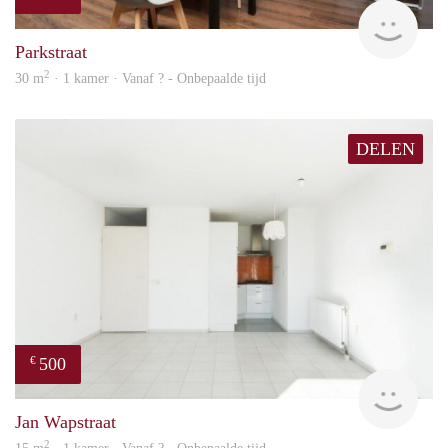
finde
Parkstraat
2
30 m
· 1 kamer · Vanaf ? - Onbepaalde tijd
DELEN
500
€
finde
Jan Wapstraat
2