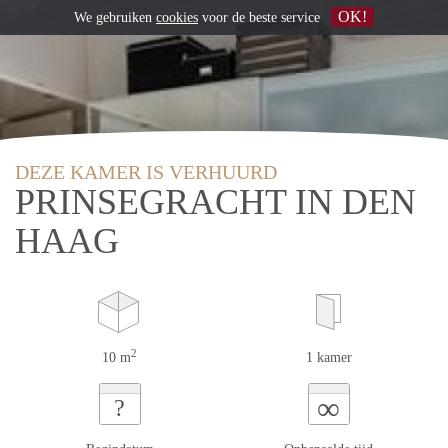
OK!
We gebruiken
cookies
voor de beste service
DEZE KAMER IS VERHUURD
PRINSEGRACHT IN DEN
HAAG
2
10 m
1 kamer
∞
?