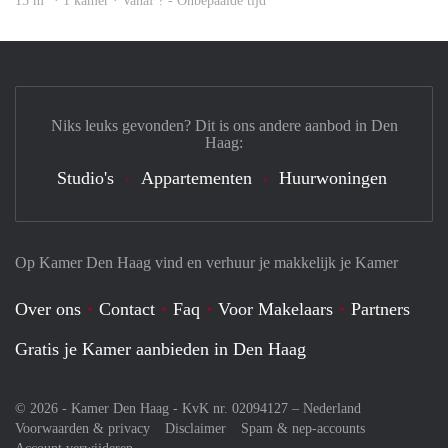
15 m
· 1 kamer · Vanaf ? - Onbepaalde tijd
Niks leuks gevonden? Dit is ons andere aanbod in Den
Haag:
Studio's
Appartementen
Huurwoningen
Op Kamer Den Haag vind en verhuur je makkelijk je Kamer
Over ons
Contact
Faq
Voor Makelaars
Partners
Gratis je Kamer aanbieden in Den Haag
© 2026 - Kamer Den Haag - KvK nr. 02094127 –
Nederland
Voorwaarden & privacy
Disclaimer
Spam & nep-accounts