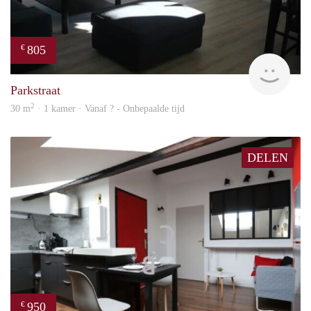
805
€
finde
Parkstraat
2
30 m
· 1 kamer · Vanaf ? - Onbepaalde tijd
DELEN
950
€