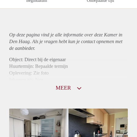
Begindatum
Onbepaalde tijd
Op deze pagina vind je alle informatie over deze Kamer in
Den Haag. Als je vragen hebt kun je contact opnemen met
de aanbieder.
Object: Direct bij de eigenaar
Huurtermijn: Bepaalde termijn
Oplevering: Zie foto
Inkomen eis: Nee
Borg: 1 maand
MEER
Bemiddeling kosten: Nee
Internet: Ja
Gedeelde keuken: Ja
Gedeelde Douche: Ja
Gedeelde woonkamer: Ja
Huisgenoten: Ja