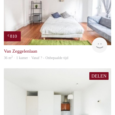
810
€
finde
Van Zeggelenlaan
2
36 m
· 1 kamer · Vanaf ? - Onbepaalde tijd
DELEN