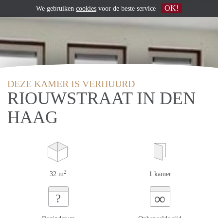
OK!
We gebruiken
cookies
voor de beste service
DEZE KAMER IS VERHUURD
RIOUWSTRAAT IN DEN
HAAG
2
32 m
1 kamer
∞
?