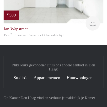
500
€
finde
Jan Wapstraat
2
15 m
· 1 kamer · Vanaf ? - Onbepaalde tijd
Niks leuks gevonden? Dit is ons andere aanbod in Den
Haag:
Studio's
Appartementen
Huurwoningen
Op Kamer Den Haag vind en verhuur je makkelijk je Kamer