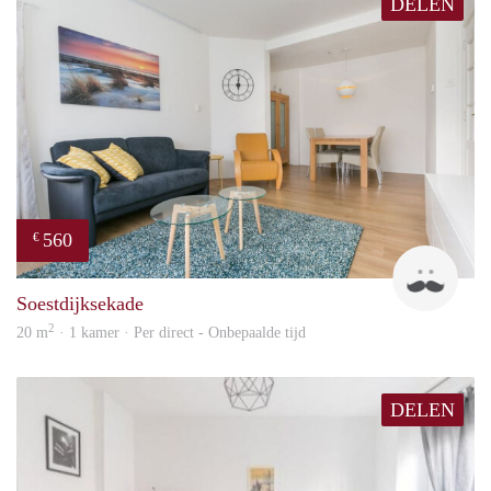
DELEN
560
€
Kok
Soestdijksekade
2
20 m
· 1 kamer · Per direct - Onbepaalde tijd
DELEN