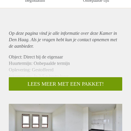
Begindatum
Onbepaalde tijd
Op deze pagina vind je alle informatie over deze Kamer in
Den Haag. Als je vragen hebt kun je contact opnemen met
de aanbieder.
Object: Direct bij de eigenaar
Huurtermijn: Onbepaalde termijn
Oplevering: Gestoffeerd
Inkomen eis: Ja 2,5 x bruto huur
Garantiestelling mogelijk: Ja
LEES MEER MET EEN PAKKET!
Borg: 1 maand
Bemiddeling kosten: Nee
Internet: Ja
Gedeelde keuken: Nee
Gedeelde Douche: Nee
Gedeelde woonkamer: Nee
Huisgenoten: Nee