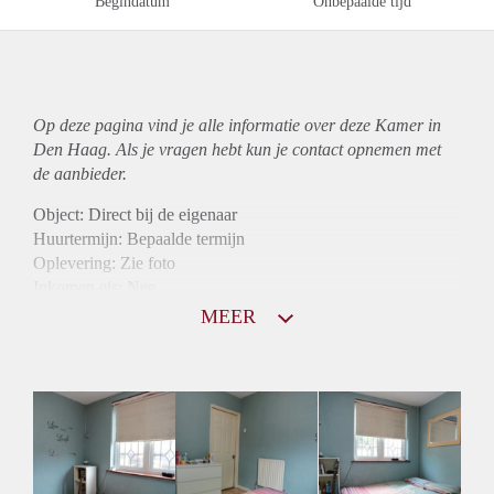
Begindatum
Onbepaalde tijd
Op deze pagina vind je alle informatie over deze Kamer in
Den Haag. Als je vragen hebt kun je contact opnemen met
de aanbieder.
Object: Direct bij de eigenaar
Huurtermijn: Bepaalde termijn
Oplevering: Zie foto
Inkomen eis: Nee
Borg: 1 maand
MEER
Bemiddeling kosten: Nee
Internet: Ja
Gedeelde keuken: Ja
Gedeelde Douche: Ja
Gedeelde woonkamer: Ja
Huisgenoten: Ja
Geslacht huisgenoten: Gemengd