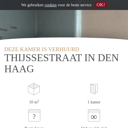
OK!
We gebruiken
cookies
voor de beste service
DEZE KAMER IS VERHUURD
THIJSSESTRAAT IN DEN
HAAG
2
10 m
1 kamer
∞
?