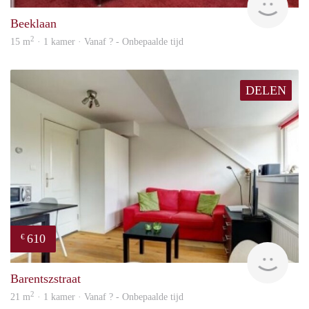
Beeklaan
2
15 m
· 1 kamer · Vanaf ? - Onbepaalde tijd
DELEN
610
€
finde
Barentszstraat
2
21 m
· 1 kamer · Vanaf ? - Onbepaalde tijd