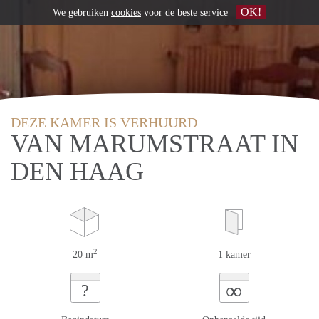
OK!
We gebruiken
cookies
voor de beste service
DEZE KAMER IS VERHUURD
VAN MARUMSTRAAT IN
DEN HAAG
2
20 m
1 kamer
∞
?