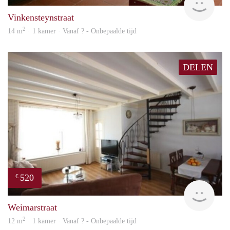
Vinkensteynstraat
2
14 m
· 1 kamer · Vanaf ? - Onbepaalde tijd
DELEN
520
€
finde
Weimarstraat
2
12 m
· 1 kamer · Vanaf ? - Onbepaalde tijd