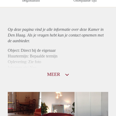
Begindatum
Onbepaalde tijd
Op deze pagina vind je alle informatie over deze Kamer in
Den Haag. Als je vragen hebt kun je contact opnemen met
de aanbieder.
Object: Direct bij de eigenaar
Huurtermijn: Bepaalde termijn
Oplevering: Zie foto
Inkomen eis: Nee
Borg: 1 maand
MEER
Bemiddeling kosten: Nee
Internet: Ja
Gedeelde keuken: Ja
Gedeelde Douche: Ja
Gedeelde woonkamer: Ja
Huisgenoten: Ja
Geslacht huisgenoten: Gemengd