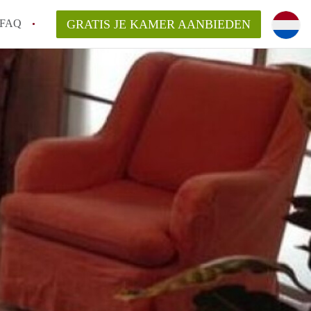
FAQ
GRATIS JE KAMER AANBIEDEN
ag!
en op een Kamer in Den Haag?
van KamerDenHaag?
aarsvergoeding/bemiddelingsvergoeding?