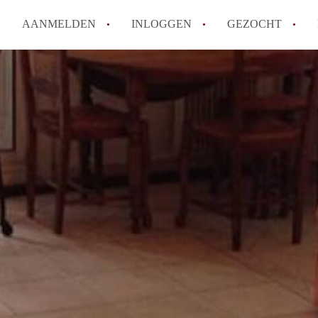
AANMELDEN
INLOGGEN
GEZOCHT
How to translate KamerDenHa
Wat is KamerDenHaag?
Hoeveel kost het om te reager
Wat is de privacyverklaring 
Berekent KamerDenHaag makel
Alle veelgestelde vragen