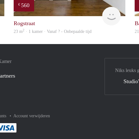
560
€
finder
Woning
Rogstraat
B
2
23 m
· 1 kamer · Vanaf ? - Onbepaalde tijd
2
 Kamer
Niks leuks 
artners
Studio
unts
Account verwijderen
met Paypal
kelijk af met Mastercard
ent gemakkelijk af met Meastro
Je rekent gemakkelijk af met Visa