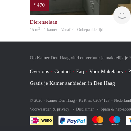
470
€
Dierenselaan
2
15 m
· 1 kamer · Vanaf ? - Onbepaalde tijd
Op Kamer Den Haag vind en verhuur je makkelijk je
Over ons
Contact
Faq
Voor Makelaars
P
Gratis je Kamer aanbieden in Den Haag
© 2026 - Kamer Den Haag - KvK nr. 02094127 –
Nederland
Voorwaarden & privacy
Disclaimer
Spam & nep-acco
Je rekent gemakkelijk af 
Je rekent gemak
Je rek