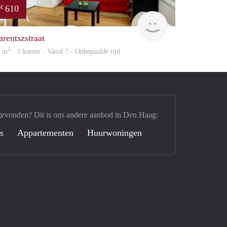
610
€
finder
arentszstraat
2
1 m
· 1 kamer · Vanaf ? - Onbepaalde tijd
gevonden? Dit is ons andere aanbod in Den Haag:
's
Appartementen
Huurwoningen