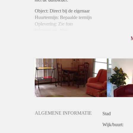
Object: Direct bij de eigenaar
Huurtermijn: Bepaalde termijn
Oplevering: Zie foto
Inkomen eis: Nee
Borg: 1 maand
Bemiddeling kosten: Nee
Internet: Ja
Gedeelde keuken: Ja
Gedeelde Douche: Ja
Gedeelde woonkamer: Ja
Huisgenoten: Ja
Geslacht huisgenoten: Gemengd
ALGEMENE INFORMATIE
Stad
Wijk/buurt: