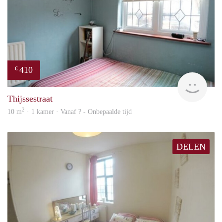
410
€
Woni
Thijssestraat
2
10 m
· 1 kamer · Vanaf ? - Onbepaalde tijd
DELEN