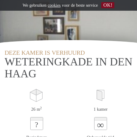
OK!
We gebruiken
cookies
voor de beste service
DEZE KAMER IS VERHUURD
WETERINGKADE IN DEN
HAAG
2
26 m
1 kamer
∞
?