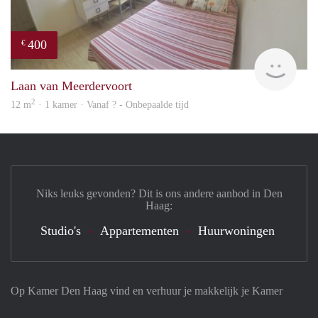
400
€
rent
Laan van Meerdervoort
2
12 m
· 1 kamer · Vanaf ? - Onbepaalde tijd
Niks leuks gevonden? Dit is ons andere aanbod in Den
Haag:
Studio's
Appartementen
Huurwoningen
Op Kamer Den Haag vind en verhuur je makkelijk je Kamer