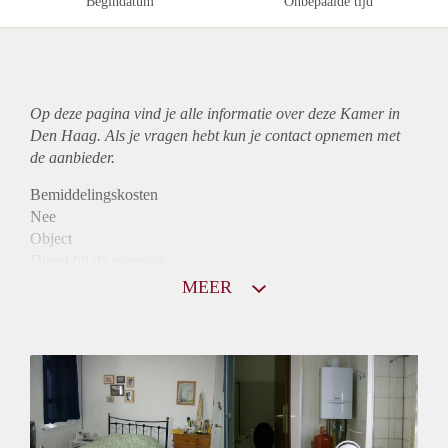
Begindatum
Onbepaalde tijd
Op deze pagina vind je alle informatie over deze Kamer in
Den Haag. Als je vragen hebt kun je contact opnemen met
de aanbieder.
Bemiddelingskosten
Nee
Object
Direct bij de eigenaar
Borg
MEER
600
Garantiestelling
Mogelijk
Huurtoeslag
Mogelijk
Inkomen eis
2,8 X Maandhuur Bruto