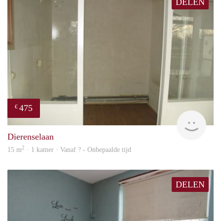
DELEN
475
€
finde
Dierenselaan
2
15 m
· 1 kamer · Vanaf ? - Onbepaalde tijd
DELEN