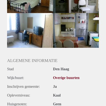
Huurtermijn
Onbepaalde termijn
Oplevering
Gestoffeerd
ALGEMENE INFORMATIE
Stad
Den Haag
Wijk/buurt:
Overige buurten
Inschrijven gemeente:
Ja
Opleverniveau:
Kaal
Huisgenoten:
Geen