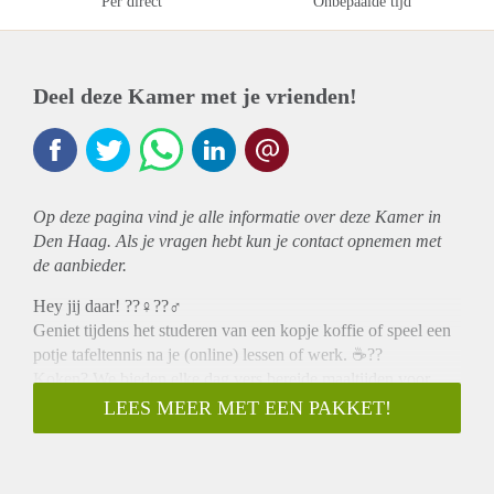
Per direct
Onbepaalde tijd
Deel deze Kamer met je vrienden!
Op deze pagina vind je alle informatie over deze Kamer in
Den Haag. Als je vragen hebt kun je contact opnemen met
de aanbieder.
Hey jij daar! ??‍♀‍??‍♂‍
Geniet tijdens het studeren van een kopje koffie of speel een
potje tafeltennis na je (online) lessen of werk. ☕??
Koken? We bieden elke dag vers bereide maaltijden voor
slechts een kleine betaling, we serveren het in onze eetzaal
LEES MEER MET EEN PAKKET!
beneden, eventuele suggesties, laat het ons weten ? En
misschien koken we je favoriete maaltijd. We bieden
verschillende magnetrons aan die je kunt gebruiken om