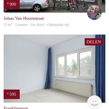
900
€
Daan
Johan Van Hoornstraat
2
72 m
· 2 kamers · Per direct - Onbepaalde tijd
DELEN
595
€
finde
Franklinstraat