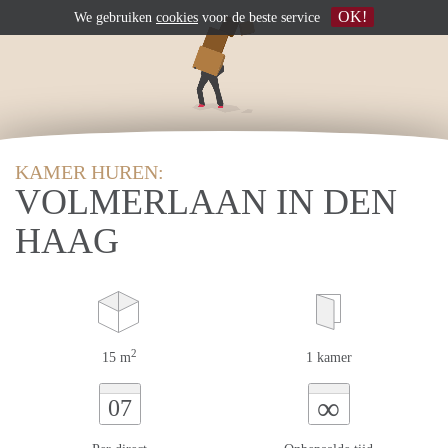
OK!
We gebruiken
cookies
voor de beste service
KAMER HUREN:
VOLMERLAAN IN DEN
HAAG
2
15 m
1 kamer
∞
07