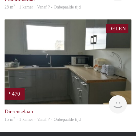
2
28 m
· 1 kamer · Vanaf ? - Onbepaalde tijd
DELEN
470
€
finde
Dierenselaan
2
15 m
· 1 kamer · Vanaf ? - Onbepaalde tijd