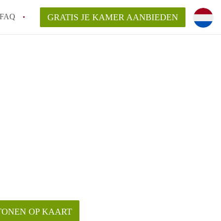
FAQ
GRATIS JE KAMER AANBIEDEN
ag!
en op een Kamer in Den Haag?
van KamerDenHaag?
aarsvergoeding/bemiddelingsvergoeding?
TONEN OP KAART