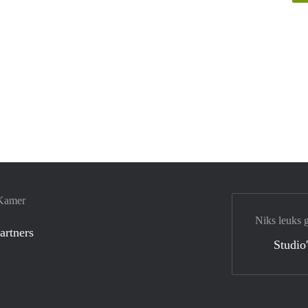
 Kamer
Niks leuks 
artners
Studio