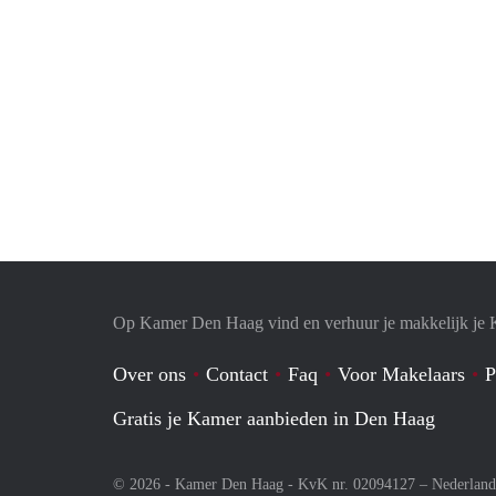
Op Kamer Den Haag vind en verhuur je makkelijk je
Over ons
Contact
Faq
Voor Makelaars
P
Gratis je Kamer aanbieden in Den Haag
© 2026 - Kamer Den Haag - KvK nr. 02094127 –
Nederland