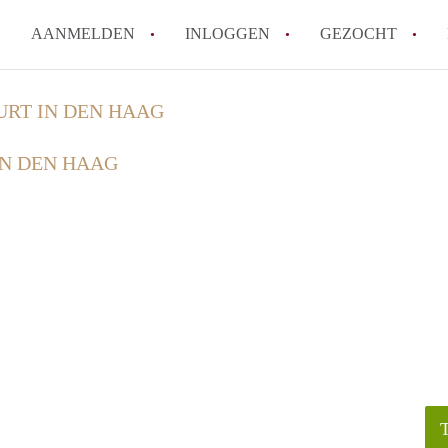
AANMELDEN
INLOGGEN
GEZOCHT
How to translate KamerDenHa
URT IN DEN HAAG
Wat is KamerDenHaag?
IN DEN HAAG
Hoeveel kost het om te reager
Wat is de privacyverklaring 
Berekent KamerDenHaag makel
Alle veelgestelde vragen