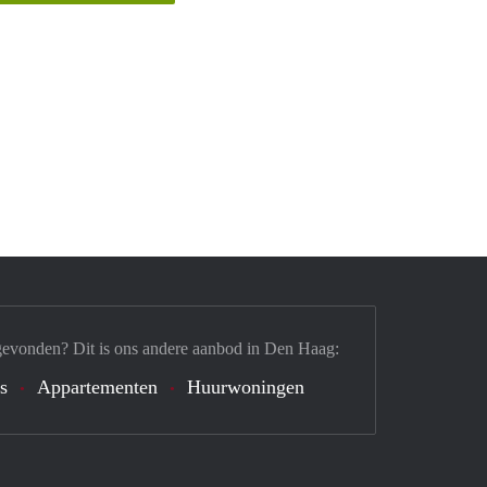
gevonden? Dit is ons andere aanbod in Den Haag:
's
Appartementen
Huurwoningen