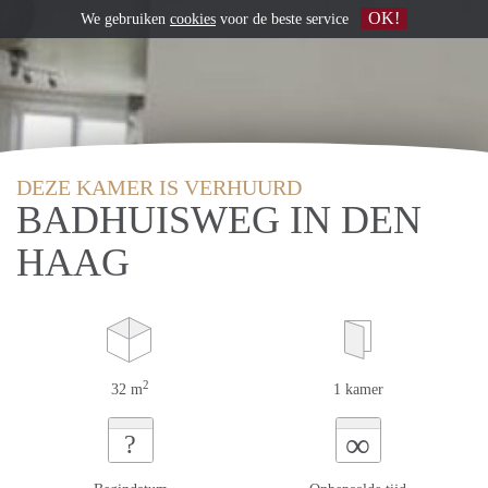
OK!
We gebruiken
cookies
voor de beste service
DEZE KAMER IS VERHUURD
BADHUISWEG IN DEN
HAAG
2
32 m
1 kamer
∞
?