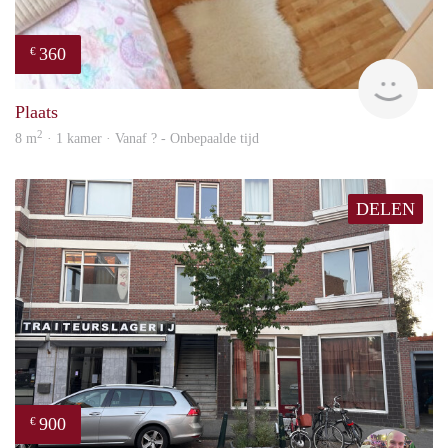
360
€
rent
Plaats
2
8 m
· 1 kamer · Vanaf ? - Onbepaalde tijd
DELEN
900
€
Daan