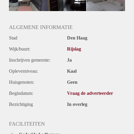
Geslacht huisgenoten: N.v.t.
ALGEMENE INFORMATIE
Stad
Den Haag
Wijk/buurt:
Rijslag
Inschrijven gemeente:
Ja
Opleverniveau:
Kaal
Huisgenoten:
Geen
Begindatum:
Vraag de adverteerder
Bezichtiging
In overleg
FACILITEITEN