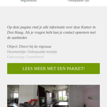
Begindatum
Onbepaalde tijd
Op deze pagina vind je alle informatie over deze Kamer in
Den Haag. Als je vragen hebt kun je contact opnemen met
de aanbieder.
Object: Direct bij de eigenaar
Huurtermijn: Onbepaalde termijn
Oplevering: Gestoffeerd
Inkomen eis: Ja 2,9 x bruto huur
Garantiestelling mogelijk: Ja
LEES MEER MET EEN PAKKET!
Borg: 1 maand
Bemiddeling kosten: Nee
Internet: Ja
Gedeelde keuken: Nee
Gedeelde Douche: Nee
Gedeelde woonkamer: Nee
Huisgenoten: Nee