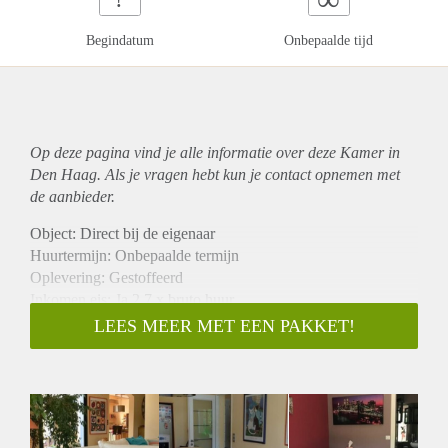
Begindatum
Onbepaalde tijd
Op deze pagina vind je alle informatie over deze Kamer in
Den Haag. Als je vragen hebt kun je contact opnemen met
de aanbieder.
Object: Direct bij de eigenaar
Huurtermijn: Onbepaalde termijn
Oplevering: Gestoffeerd
Inkomen eis: Ja 2,7 x bruto huur
Garantiestelling mogelijk: Ja
LEES MEER MET EEN PAKKET!
Borg: 1 maand
Bemiddeling kosten: Nee
Internet: Ja
Gedeelde keuken: Nee
Gedeelde Douche: Nee