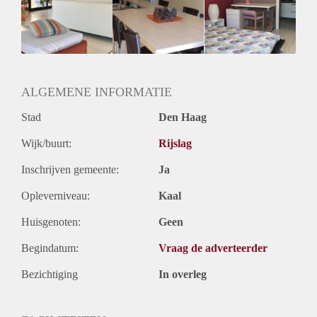
Gedeelde woonkamer: Nee
Huisgenoten: Nee
Geslacht huisgenoten: N.v.t
ALGEMENE INFORMATIE
Stad
Den Haag
Wijk/buurt:
Rijslag
Inschrijven gemeente:
Ja
Opleverniveau:
Kaal
Huisgenoten:
Geen
Begindatum:
Vraag de adverteerder
Bezichtiging
In overleg