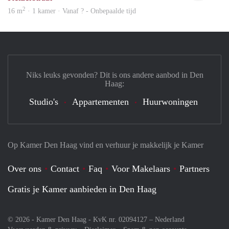
2
16 m
· 1 kamer · Vanaf ? - Onbepaalde tijd
Niks leuks gevonden? Dit is ons andere aanbod in Den
Haag:
Studio's
Appartementen
Huurwoningen
Op Kamer Den Haag vind en verhuur je makkelijk je Kamer
Over ons
Contact
Faq
Voor Makelaars
Partners
Gratis je Kamer aanbieden in Den Haag
© 2026 - Kamer Den Haag - KvK nr. 02094127 –
Nederland