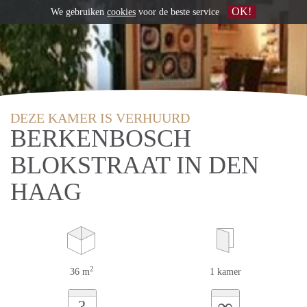
OK!
We gebruiken
cookies
voor de beste service
DEZE KAMER IS VERHUURD
BERKENBOSCH
BLOKSTRAAT IN DEN
HAAG
2
36 m
1 kamer
∞
?