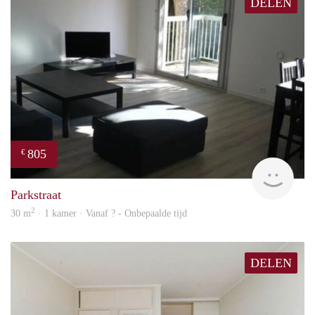
DELEN
805
€
finde
Parkstraat
2
30 m
· 1 kamer · Vanaf ? - Onbepaalde tijd
DELEN