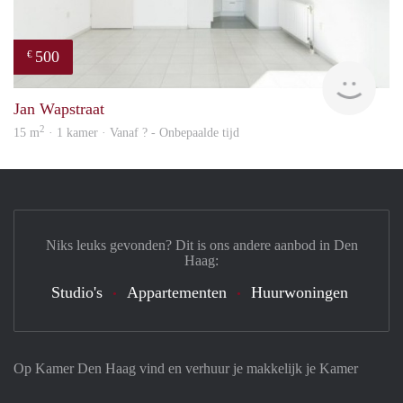
500
€
finde
Jan Wapstraat
2
15 m
· 1 kamer · Vanaf ? - Onbepaalde tijd
Niks leuks gevonden? Dit is ons andere aanbod in Den
Haag:
Studio's
Appartementen
Huurwoningen
Op Kamer Den Haag vind en verhuur je makkelijk je Kamer