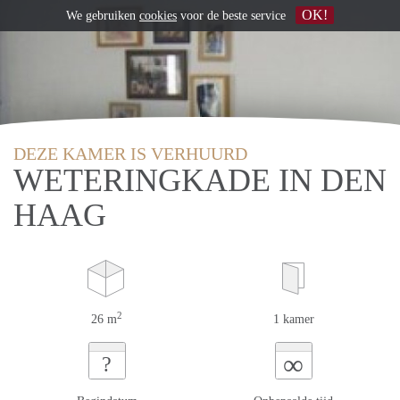
OK!
We gebruiken
cookies
voor de beste service
DEZE KAMER IS VERHUURD
WETERINGKADE IN DEN
HAAG
2
26 m
1 kamer
∞
?