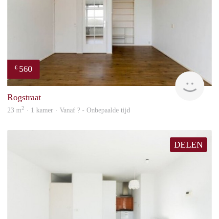
560
€
finde
Rogstraat
2
23 m
· 1 kamer · Vanaf ? - Onbepaalde tijd
DELEN