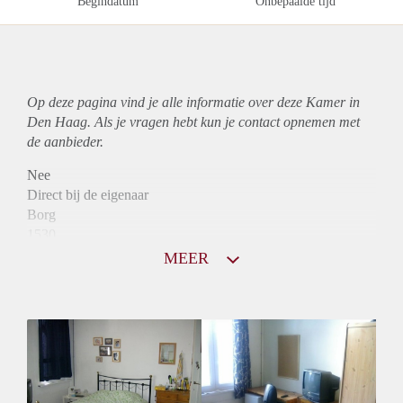
Begindatum
Onbepaalde tijd
Op deze pagina vind je alle informatie over deze Kamer in
Den Haag. Als je vragen hebt kun je contact opnemen met
de aanbieder.
Nee
Direct bij de eigenaar
Borg
1530
Garantiestelling
MEER
Mogelijk
Huurtoeslag
Niet mogelijk
Inkomen eis
2,8 X Maandhuur Bruto
Huurtermijn
Onbepaalde termijn