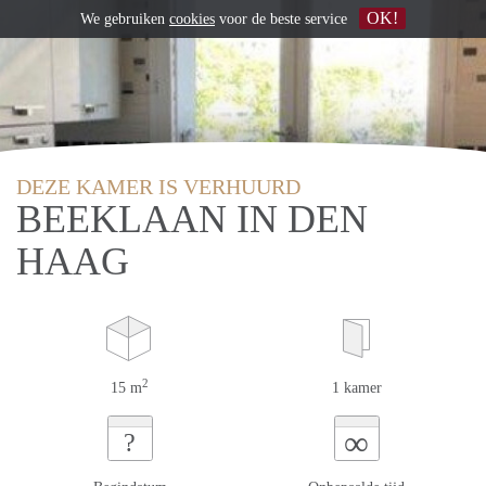
OK!
We gebruiken
cookies
voor de beste service
DEZE KAMER IS VERHUURD
BEEKLAAN IN DEN
HAAG
2
15 m
1 kamer
∞
?