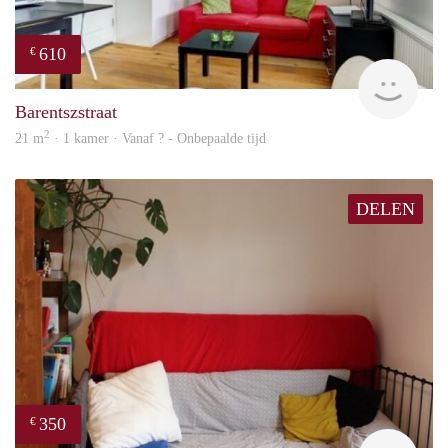
610
€
finde
Barentszstraat
2
21 m
· 1 kamer · Vanaf ? - Onbepaalde tijd
DELEN
350
€
Woni