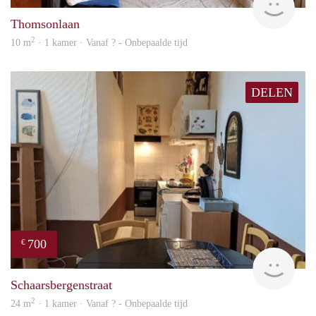
Thomsonlaan
2
10 m
· 1 kamer · Vanaf ? - Onbepaalde tijd
DELEN
700
€
finde
Schaarsbergenstraat
2
24 m
· 1 kamer · Vanaf ? - Onbepaalde tijd