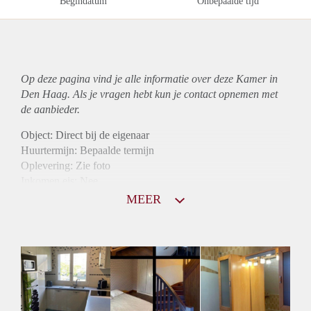
Begindatum
Onbepaalde tijd
Op deze pagina vind je alle informatie over deze Kamer in
Den Haag. Als je vragen hebt kun je contact opnemen met
de aanbieder.
Object: Direct bij de eigenaar
Huurtermijn: Bepaalde termijn
Oplevering: Zie foto
Inkomen eis: Nee
Borg: 1 maand
MEER
Bemiddeling kosten: Nee
Internet: Ja
Gedeelde keuken: Ja
Gedeelde Douche: Ja
Gedeelde woonkamer: Ja
Huisgenoten: Ja