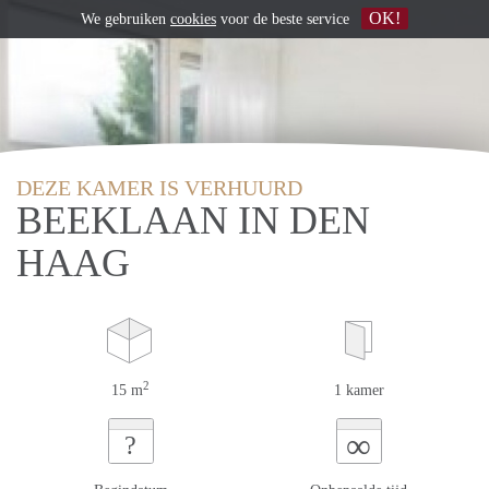
OK!
We gebruiken
cookies
voor de beste service
DEZE KAMER IS VERHUURD
BEEKLAAN IN DEN
HAAG
2
15 m
1 kamer
∞
?