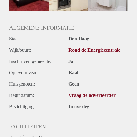
Huurtermijn
Onbepaalde termijn
Oplevering
Gestoffeerd
ALGEMENE INFORMATIE
Stad
Den Haag
Wijk/buurt:
Rond de Energiecentrale
Inschrijven gemeente:
Ja
Opleverniveau:
Kaal
Huisgenoten:
Geen
Begindatum:
Vraag de adverteerder
Bezichtiging
In overleg
FACILITEITEN