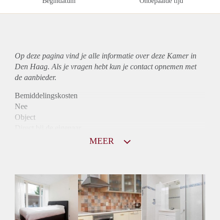
Begindatum
Onbepaalde tijd
Op deze pagina vind je alle informatie over deze Kamer in
Den Haag. Als je vragen hebt kun je contact opnemen met
de aanbieder.
Bemiddelingskosten
Nee
Object
Direct bij de eigenaar
Borg
MEER
370
Garantiestelling
Niet mogelijk
Huurtoeslag
Niet mogelijk
Inkomen eis
N.V.T.