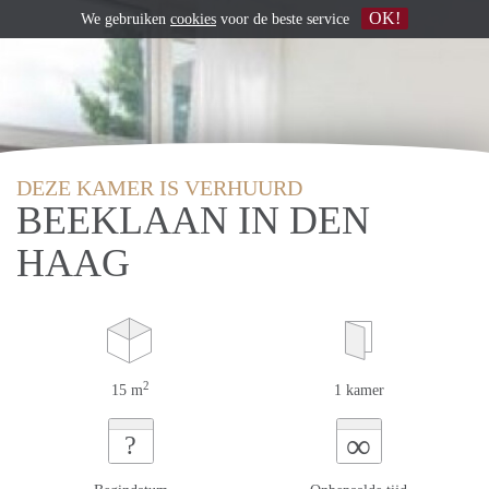
OK!
We gebruiken
cookies
voor de beste service
DEZE KAMER IS VERHUURD
BEEKLAAN IN DEN
HAAG
2
15 m
1 kamer
∞
?