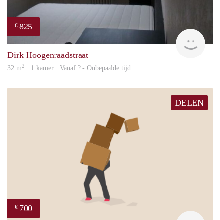
825
€
finde
Dirk Hoogenraadstraat
2
32 m
· 1 kamer · Vanaf ? - Onbepaalde tijd
DELEN
700
€
Rojb