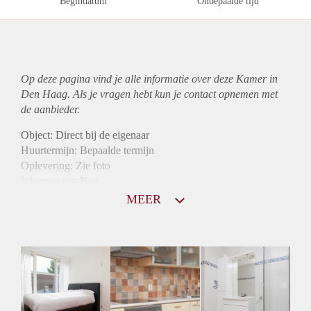
Begindatum
Onbepaalde tijd
Op deze pagina vind je alle informatie over deze Kamer in
Den Haag. Als je vragen hebt kun je contact opnemen met
de aanbieder.
Object: Direct bij de eigenaar
Huurtermijn: Bepaalde termijn
Oplevering: Zie foto
Inkomen eis: Nee
Borg: 1 maand
MEER
Bemiddeling kosten: Nee
Internet: Ja
Gedeelde keuken: Ja
Gedeelde Douche: Ja
Gedeelde woonkamer: Ja
Huisgenoten: Ja
Geslacht huisgenoten: Gemengd