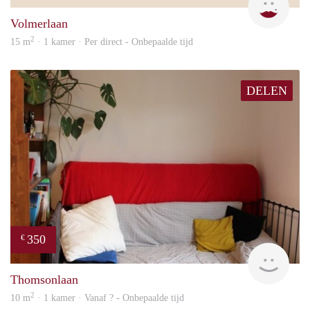
Volmerlaan
2
15 m
· 1 kamer · Per direct - Onbepaalde tijd
DELEN
350
€
Woni
Thomsonlaan
2
10 m
· 1 kamer · Vanaf ? - Onbepaalde tijd