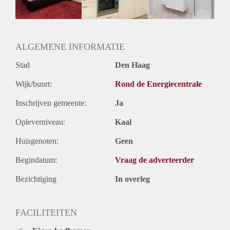
Huurtermijn
Onbepaalde termijn
Oplevering
Gemeubileerd
ALGEMENE INFORMATIE
Stad
Den Haag
Wijk/buurt:
Rond de Energiecentrale
Inschrijven gemeente:
Ja
Opleverniveau:
Kaal
Huisgenoten:
Geen
Begindatum:
Vraag de adverteerder
Bezichtiging
In overleg
FACILITEITEN