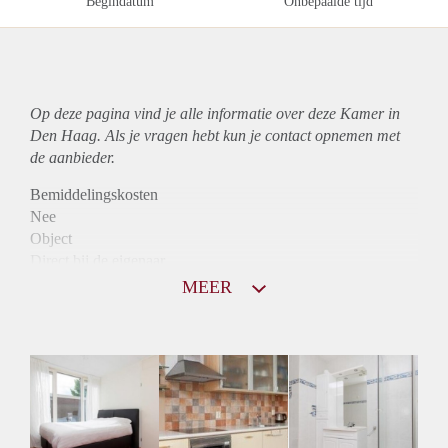
Begindatum
Onbepaalde tijd
Op deze pagina vind je alle informatie over deze Kamer in
Den Haag. Als je vragen hebt kun je contact opnemen met
de aanbieder.
Bemiddelingskosten
Nee
Object
Direct bij de eigenaar
Borg
MEER
370
Garantiestelling
Niet mogelijk
Huurtoeslag
Niet mogelijk
Inkomen eis
N.V.T.