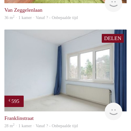
Van Zeggelenlaan
2
36 m
· 1 kamer · Vanaf ? - Onbepaalde tijd
DELEN
595
€
finde
Franklinstraat
2
28 m
· 1 kamer · Vanaf ? - Onbepaalde tijd