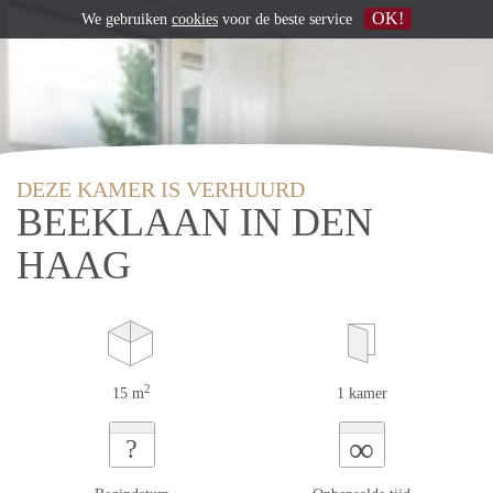
OK!
We gebruiken
cookies
voor de beste service
DEZE KAMER IS VERHUURD
BEEKLAAN IN DEN
HAAG
2
15 m
1 kamer
∞
?