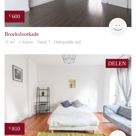
600
€
finde
Broekslootkade
2
31 m
· 1 kamer · Vanaf ? - Onbepaalde tijd
DELEN
810
€
finde