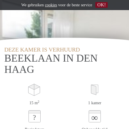
OK!
We gebruiken
cookies
voor de beste service
DEZE KAMER IS VERHUURD
BEEKLAAN IN DEN
HAAG
2
15 m
1 kamer
∞
?