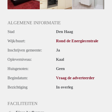
Huurtermijn
Onbepaalde termijn
Oplevering
Gemeubileerd
ALGEMENE INFORMATIE
Stad
Den Haag
Wijk/buurt:
Rond de Energiecentrale
Inschrijven gemeente:
Ja
Opleverniveau:
Kaal
Huisgenoten:
Geen
Begindatum:
Vraag de adverteerder
Bezichtiging
In overleg
FACILITEITEN