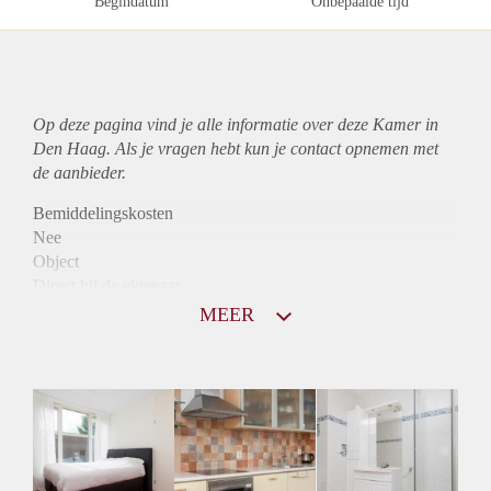
Begindatum
Onbepaalde tijd
Op deze pagina vind je alle informatie over deze Kamer in
Den Haag. Als je vragen hebt kun je contact opnemen met
de aanbieder.
Bemiddelingskosten
Nee
Object
Direct bij de eigenaar
Borg
MEER
370
Garantiestelling
Niet mogelijk
Huurtoeslag
Niet mogelijk
Inkomen eis
N.V.T.