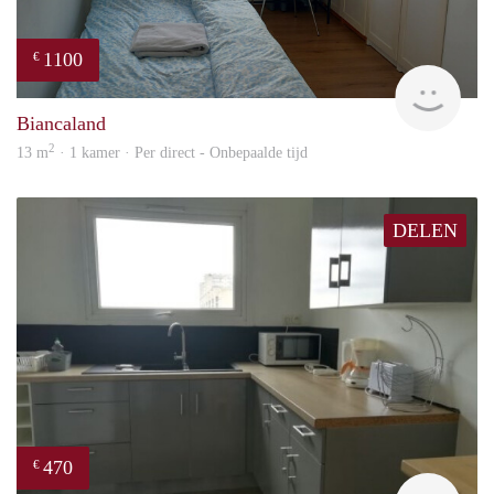
1100
€
Olga
Biancaland
2
13 m
· 1 kamer · Per direct - Onbepaalde tijd
DELEN
470
€
finde