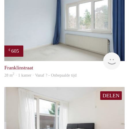
605
€
finde
Franklinstraat
2
28 m
· 1 kamer · Vanaf ? - Onbepaalde tijd
DELEN