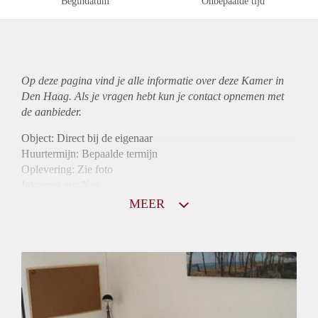
Begindatum
Onbepaalde tijd
Op deze pagina vind je alle informatie over deze Kamer in
Den Haag. Als je vragen hebt kun je contact opnemen met
de aanbieder.
Object: Direct bij de eigenaar
Huurtermijn: Bepaalde termijn
Oplevering: Zie foto
Inkomen eis: Nee
Borg: 1 maand
MEER
Bemiddeling kosten: Nee
Internet: Ja
Gedeelde keuken: Ja
Gedeelde Douche: Ja
Gedeelde woonkamer: Ja
Huisgenoten: Ja
Geslacht huisgenoten: Gemengd