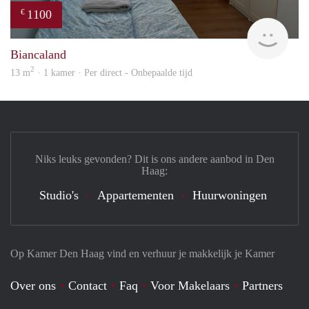
1100
€
Olga
Biancaland
2
13 m
· 1 kamer · Per direct - Onbepaalde tijd
Niks leuks gevonden? Dit is ons andere aanbod in Den
Haag:
Studio's
Appartementen
Huurwoningen
Op Kamer Den Haag vind en verhuur je makkelijk je Kamer
Over ons
Contact
Faq
Voor Makelaars
Partners