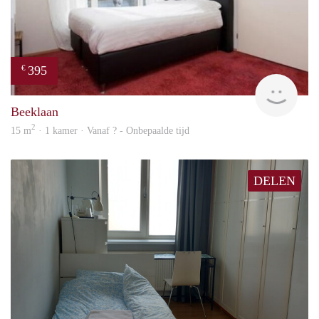
395
€
finde
Beeklaan
2
15 m
· 1 kamer · Vanaf ? - Onbepaalde tijd
DELEN