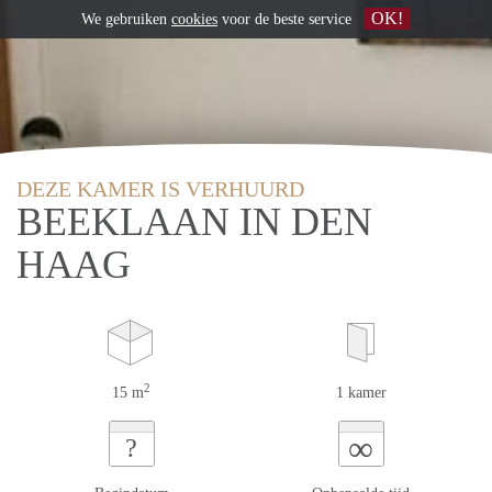
OK!
We gebruiken
cookies
voor de beste service
DEZE KAMER IS VERHUURD
BEEKLAAN IN DEN
HAAG
2
15 m
1 kamer
∞
?