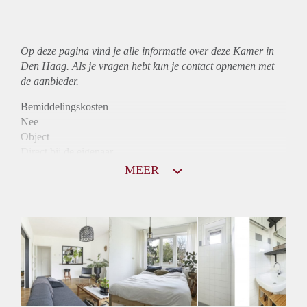
Op deze pagina vind je alle informatie over deze Kamer in
Den Haag. Als je vragen hebt kun je contact opnemen met
de aanbieder.
Bemiddelingskosten
Nee
Object
Direct bij de eigenaar
Borg
MEER
425
Garantiestelling
Niet mogelijk
Huurtoeslag
Niet mogelijk
Inkomen eis
N.V.T.
Huurtermijn
Onbepaalde termijn