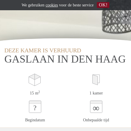
OK!
We gebruiken
cookies
voor de beste service
DEZE KAMER IS VERHUURD
GASLAAN IN DEN HAAG
2
15 m
1 kamer
∞
?
Begindatum
Onbepaalde tijd