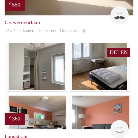
550
€
John
Goeverneurlaan
2
22 m
· 5 kamers · Per direct - Onbepaalde tijd
DELEN
360
€
finde
Isingstraat