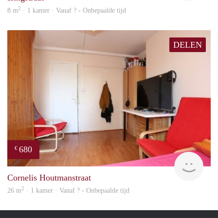
2
8 m
· 1 kamer · Vanaf ? - Onbepaalde tijd
DELEN
680
€
finde
Cornelis Houtmanstraat
2
26 m
· 1 kamer · Vanaf ? - Onbepaalde tijd