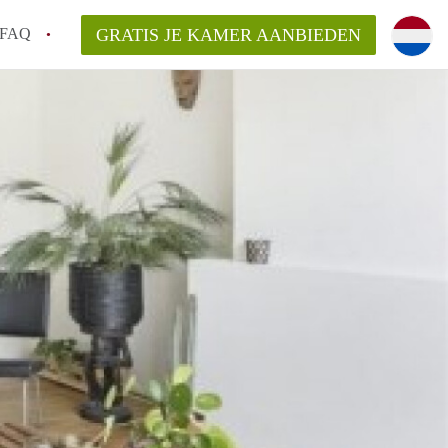
FAQ
GRATIS JE KAMER AANBIEDEN
ag!
en op een Kamer in Den Haag?
van KamerDenHaag?
aarsvergoeding/bemiddelingsvergoeding?