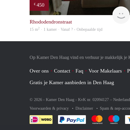
450
€
Rhododendronstraat
2
15 m
· 1 kamer · Vanaf ? - Onbepaalde tijd
Op Kamer Den Haag vind en verhuur je makkelijk je
Over ons
Contact
Faq
Voor Makelaars
P
Gratis je Kamer aanbieden in Den Haag
© 2026 - Kamer Den Haag - KvK nr. 02094127 –
Nederland
Voorwaarden & privacy
Disclaimer
Spam & nep-acco
Je rekent gemakkelijk af 
Je rekent gemak
Je rek