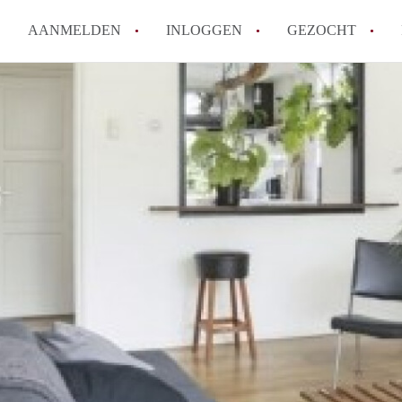
AANMELDEN
INLOGGEN
GEZOCHT
How to translate KamerDenHa
Wat is KamerDenHaag?
Hoeveel kost het om te reager
Wat is de privacyverklaring 
Berekent KamerDenHaag makel
Alle veelgestelde vragen