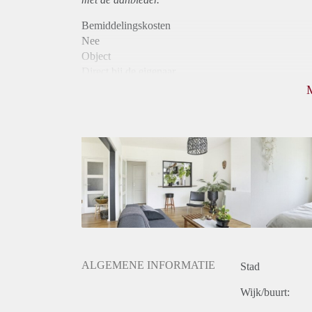
Bemiddelingskosten
Nee
Object
Direct bij de eigenaar
Borg
425
Garantiestelling
Niet mogelijk
Huurtoeslag
Niet mogelijk
Inkomen eis
N.V.T.
Huurtermijn
Onbepaalde termijn
Oplevering
Gestoffeerd
ALGEMENE INFORMATIE
Stad
Wijk/buurt: