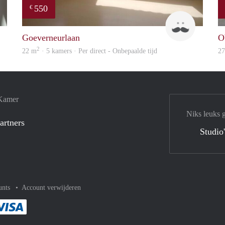
550
€
finder
John
Goeverneurlaan
O
2
22 m
· 5 kamers · Per direct - Onbepaalde tijd
2
 Kamer
Niks leuks 
artners
Studio
unts
Account verwijderen
met Paypal
kelijk af met Mastercard
ent gemakkelijk af met Meastro
Je rekent gemakkelijk af met Visa