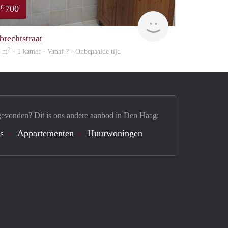
700
€
rent
brechtstraat
2
7 m
· 1 kamer · Vanaf ? - Onbepaalde tijd
gevonden? Dit is ons andere aanbod in Den Haag:
's
Appartementen
Huurwoningen