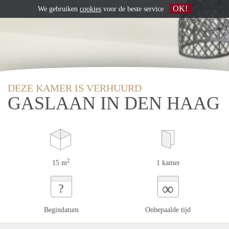
OK!
We gebruiken
cookies
voor de beste service
DEZE KAMER IS VERHUURD
GASLAAN IN DEN HAAG
2
15 m
1 kamer
∞
?
Begindatum
Onbepaalde tijd