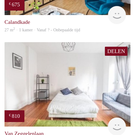
675
€
finde
Calandkade
2
27 m
· 1 kamer · Vanaf ? - Onbepaalde tijd
DELEN
810
€
finde
Van Zeggelenlaan