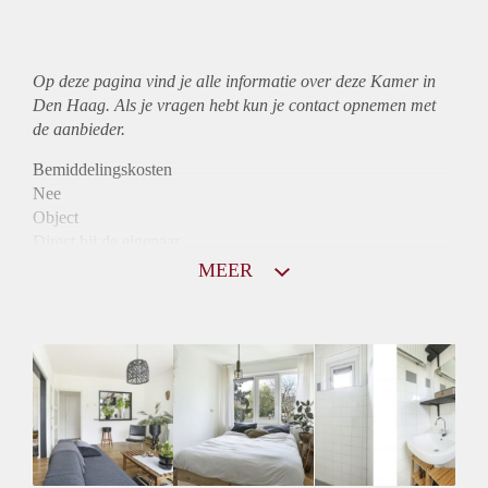
Op deze pagina vind je alle informatie over deze Kamer in
Den Haag. Als je vragen hebt kun je contact opnemen met
de aanbieder.
Bemiddelingskosten
Nee
Object
Direct bij de eigenaar
Borg
MEER
425
Garantiestelling
Niet mogelijk
Huurtoeslag
Niet mogelijk
Inkomen eis
N.V.T.
Huurtermijn
Onbepaalde termijn