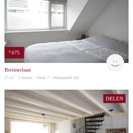
675
€
Woni
Breitnerlaan
2
25 m
· 1 kamer · Vanaf ? - Onbepaalde tijd
DELEN