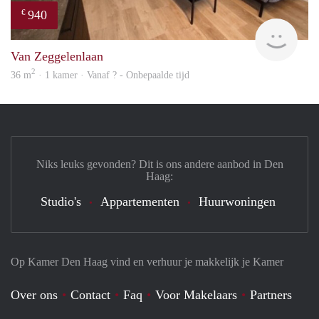
940
€
finde
Van Zeggelenlaan
2
36 m
· 1 kamer · Vanaf ? - Onbepaalde tijd
Niks leuks gevonden? Dit is ons andere aanbod in Den
Haag:
Studio's
Appartementen
Huurwoningen
Op Kamer Den Haag vind en verhuur je makkelijk je Kamer
Over ons
Contact
Faq
Voor Makelaars
Partners