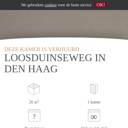
OK!
We gebruiken
cookies
voor de beste service
DEZE KAMER IS VERHUURD
LOOSDUINSEWEG IN
DEN HAAG
2
26 m
1 kamer
∞
?