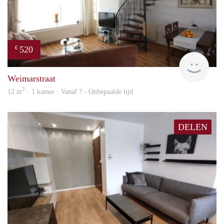
520
€
finde
Weimarstraat
2
12 m
· 1 kamer · Vanaf ? - Onbepaalde tijd
DELEN