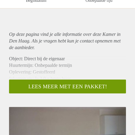
Begindatum
Onbepaalde tijd
Op deze pagina vind je alle informatie over deze Kamer in
Den Haag. Als je vragen hebt kun je contact opnemen met
de aanbieder.
Object: Direct bij de eigenaar
Huurtermijn: Onbepaalde termijn
Oplevering: Gestoffeerd
Inkomen eis: Ja 3,0 x bruto huur
Garantiestelling mogelijk: Ja
LEES MEER MET EEN PAKKET!
Borg: 1 maand
Bemiddeling kosten: Nee
Internet: Ja
Gedeelde keuken: Nee
Gedeelde Douche: Nee
Gedeelde woonkamer: Nee
Huisgenoten: Nee