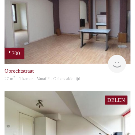
700
€
finde
Obrechtstraat
2
27 m
· 1 kamer · Vanaf ? - Onbepaalde tijd
DELEN