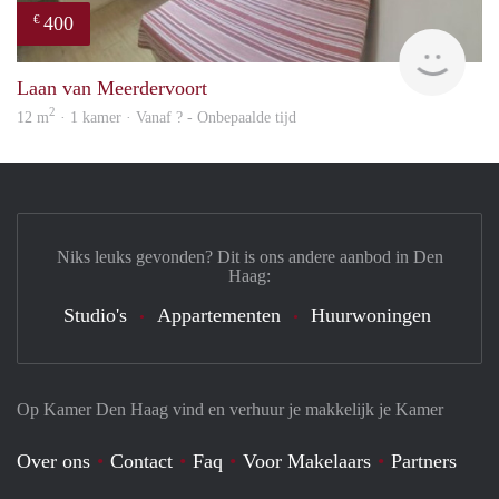
400
€
finde
Laan van Meerdervoort
2
12 m
· 1 kamer · Vanaf ? - Onbepaalde tijd
Niks leuks gevonden? Dit is ons andere aanbod in Den
Haag:
Studio's
Appartementen
Huurwoningen
Op Kamer Den Haag vind en verhuur je makkelijk je Kamer
Over ons
Contact
Faq
Voor Makelaars
Partners