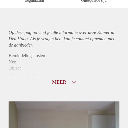
Begindatum
Onbepaalde tijd
Op deze pagina vind je alle informatie over deze Kamer in
Den Haag. Als je vragen hebt kun je contact opnemen met
de aanbieder.
Bemiddelingskosten
Nee
Object
Direct bij de eigenaar
Borg
MEER
605
Garantiestelling
Mogelijk
Huurtoeslag
Mogelijk
Inkomen eis
2,8 X Maandhuur Bruto