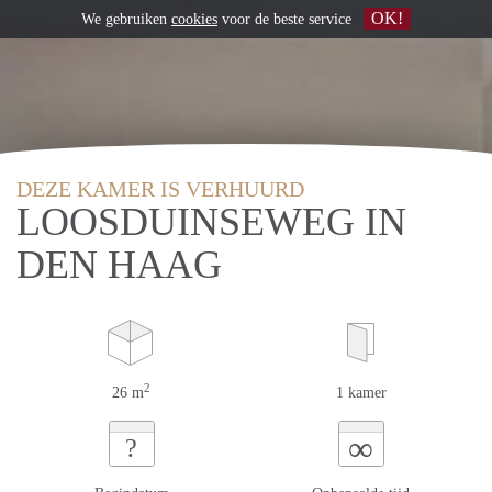
OK!
We gebruiken
cookies
voor de beste service
DEZE KAMER IS VERHUURD
LOOSDUINSEWEG IN
DEN HAAG
2
26 m
1 kamer
∞
?