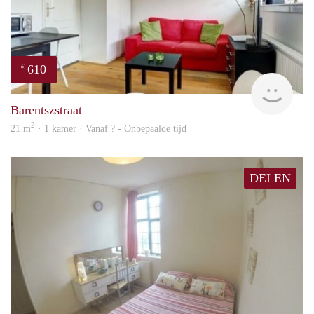
610
€
finde
Barentszstraat
2
21 m
· 1 kamer · Vanaf ? - Onbepaalde tijd
DELEN