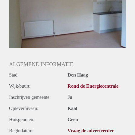
Huurtermijn
Onbepaalde termijn
Oplevering
Gestoffeerd
ALGEMENE INFORMATIE
Stad
Den Haag
Wijk/buurt:
Rond de Energiecentrale
Inschrijven gemeente:
Ja
Opleverniveau:
Kaal
Huisgenoten:
Geen
Begindatum:
Vraag de adverteerder