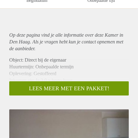
Begindatum
Onbepaalde tijd
Op deze pagina vind je alle informatie over deze Kamer in
Den Haag. Als je vragen hebt kun je contact opnemen met
de aanbieder.
Object: Direct bij de eigenaar
Huurtermijn: Onbepaalde termijn
Oplevering: Gestoffeerd
Inkomen eis: Ja 3,0 x bruto huur
Garantiestelling mogelijk: Ja
LEES MEER MET EEN PAKKET!
Borg: 1 maand
Bemiddeling kosten: Nee
Internet: Ja
Gedeelde keuken: Nee
Gedeelde Douche: Nee
Gedeelde woonkamer: Nee
Huisgenoten: Nee