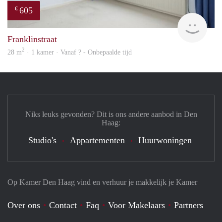
605
€
finde
Franklinstraat
2
28 m
· 1 kamer · Vanaf ? - Onbepaalde tijd
Niks leuks gevonden? Dit is ons andere aanbod in Den
Haag:
Studio's
Appartementen
Huurwoningen
Op Kamer Den Haag vind en verhuur je makkelijk je Kamer
Over ons
Contact
Faq
Voor Makelaars
Partners