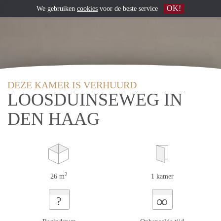
OK!
We gebruiken
cookies
voor de beste service
DEZE KAMER IS VERHUURD
LOOSDUINSEWEG IN
DEN HAAG
2
26 m
1 kamer
∞
?