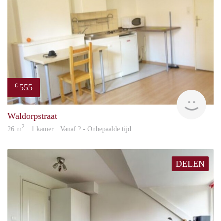
555
€
finde
Waldorpstraat
2
26 m
· 1 kamer · Vanaf ? - Onbepaalde tijd
DELEN