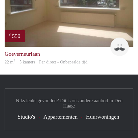
550
€
John
Goeverneurlaan
2
22 m
· 5 kamers · Per direct - Onbepaalde tijd
Niks leuks gevonden? Dit is ons andere aanbod in Den
Haag:
Studio's
Appartementen
Huurwoningen