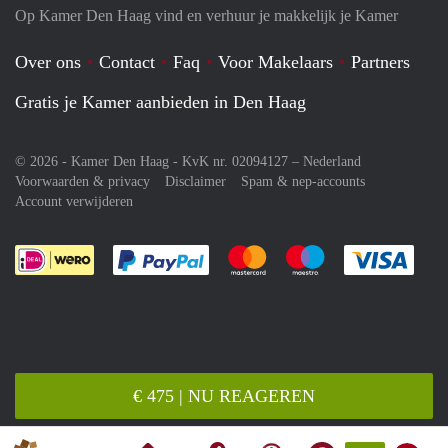
Op Kamer Den Haag vind en verhuur je makkelijk je Kamer
Over ons
Contact
Faq
Voor Makelaars
Partners
Gratis je Kamer aanbieden in Den Haag
© 2026 - Kamer Den Haag - KvK nr. 02094127 –
Nederland
Voorwaarden & privacy
Disclaimer
Spam & nep-accounts
Account verwijderen
Je rekent gemakkelijk af met Paypal
Je rekent gemakkelijk af met M
Je rekent gemakkelij
Je re
€ 475 | NU REAGEREN