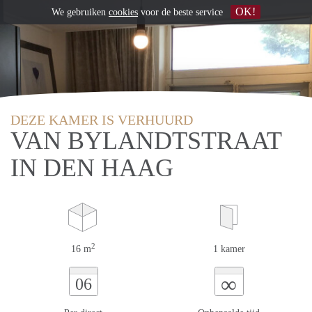
OK!
We gebruiken
cookies
voor de beste service
DEZE KAMER IS VERHUURD
VAN BYLANDTSTRAAT
IN DEN HAAG
2
16 m
1 kamer
∞
06