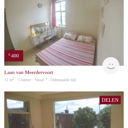
400
€
finde
Laan van Meerdervoort
2
12 m
· 1 kamer · Vanaf ? - Onbepaalde tijd
DELEN