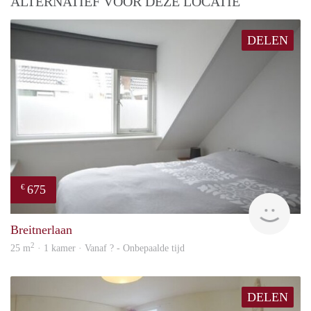
ALTERNATIEF VOOR DEZE LOCATIE
DELEN
675
€
Woni
Breitnerlaan
2
25 m
· 1 kamer · Vanaf ? - Onbepaalde tijd
DELEN