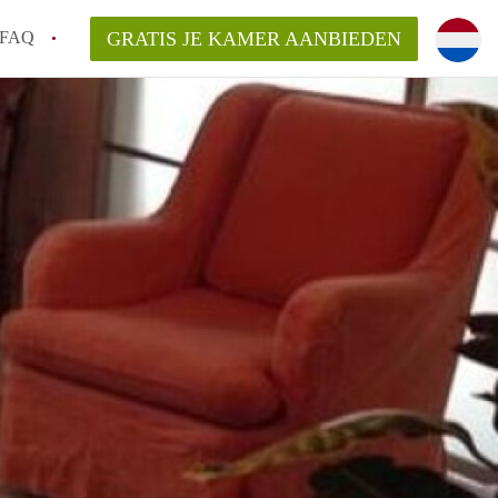
FAQ
GRATIS JE KAMER AANBIEDEN
ag!
en op een Kamer in Den Haag?
van KamerDenHaag?
aarsvergoeding/bemiddelingsvergoeding?