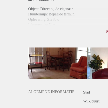
Object: Direct bij de eigenaar
Huurtermijn: Bepaalde termijn
Oplevering: Zie foto
Inkomen eis: Nee
Borg: 1 maand
Bemiddeling kosten: Nee
Internet: Ja
Gedeelde keuken: Ja
Gedeelde Douche: Ja
Gedeelde woonkamer: Ja
Huisgenoten: Ja
Geslacht huisgenoten: Gemengd
ALGEMENE INFORMATIE
Stad
Wijk/buurt: