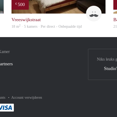
500
€
Woning
Ravin
Vreeswijkstraat
B
2
18 m
· 5 kamers · Per direct - Onbepaalde tijd
2
 Kamer
Niks leuks 
artners
Studio
unts
Account verwijderen
met Paypal
kelijk af met Mastercard
ent gemakkelijk af met Meastro
Je rekent gemakkelijk af met Visa