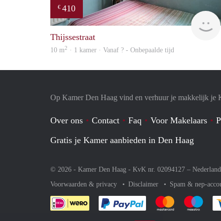
410
€
Thijssestraat
2
10 m
· 1 kamer · Vanaf ? - Onbepaalde tijd
Op Kamer Den Haag vind en verhuur je makkelijk je
Over ons
Contact
Faq
Voor Makelaars
P
Gratis je Kamer aanbieden in Den Haag
© 2026 - Kamer Den Haag - KvK nr. 02094127 –
Nederland
Voorwaarden & privacy
Disclaimer
Spam & nep-acco
Je rekent gemakkelijk af 
Je rekent gemak
Je rek