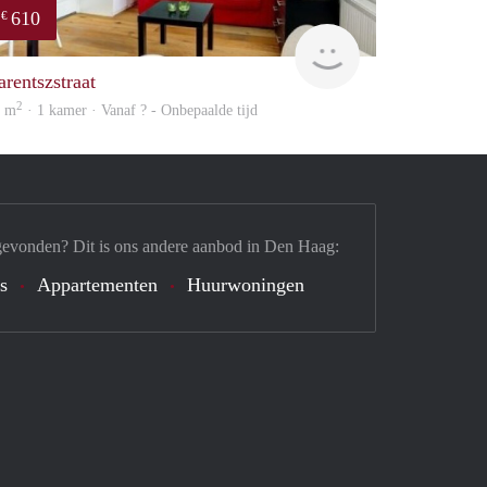
610
€
finder
arentszstraat
2
1 m
· 1 kamer · Vanaf ? - Onbepaalde tijd
gevonden? Dit is ons andere aanbod in Den Haag:
's
Appartementen
Huurwoningen