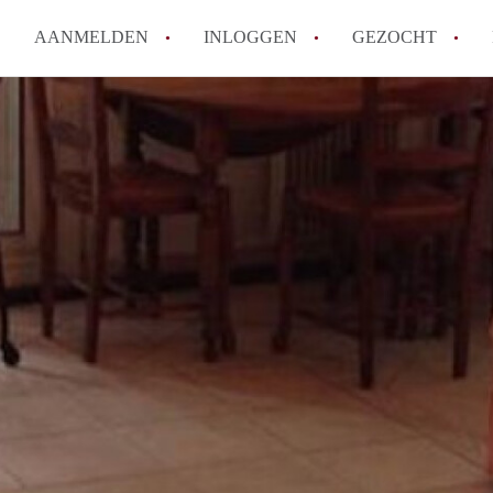
AANMELDEN
INLOGGEN
GEZOCHT
How to translate KamerDenHa
Wat is KamerDenHaag?
Hoeveel kost het om te reager
Wat is de privacyverklaring 
Berekent KamerDenHaag makel
Alle veelgestelde vragen