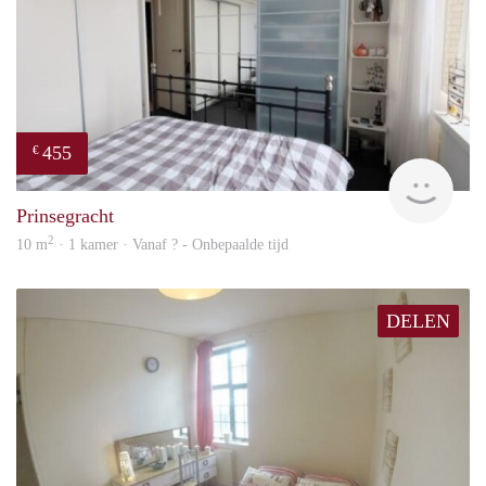
455
€
finde
Prinsegracht
2
10 m
· 1 kamer · Vanaf ? - Onbepaalde tijd
DELEN