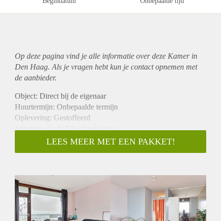
Begindatum
Onbepaalde tijd
Op deze pagina vind je alle informatie over deze Kamer in
Den Haag. Als je vragen hebt kun je contact opnemen met
de aanbieder.
Object: Direct bij de eigenaar
Huurtermijn: Onbepaalde termijn
Oplevering: Gestoffeerd
Inkomen eis: Ja 2,5 x bruto huur
Garantiestelling mogelijk: Ja
LEES MEER MET EEN PAKKET!
Borg: 1 maand
Bemiddeling kosten: Nee
Internet: Ja
Gedeelde keuken: Nee
Gedeelde Douche: Nee
Gedeelde woonkamer: Nee
Huisgenoten: Nee