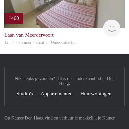
400
€
finde
Laan van Meerdervoort
2
12 m
· 1 kamer · Vanaf ? - Onbepaalde tijd
Niks leuks gevonden? Dit is ons andere aanbod in Den
Haag:
Studio's
Appartementen
Huurwoningen
Op Kamer Den Haag vind en verhuur je makkelijk je Kamer