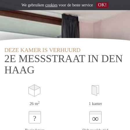
OK!
We gebruiken
cookies
voor de beste service
DEZE KAMER IS VERHUURD
2E MESSSTRAAT IN DEN
HAAG
2
26 m
1 kamer
∞
?