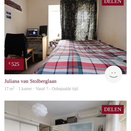
DELEN
525
€
rent
Juliana van Stolberglaan
2
17 m
· 1 kamer · Vanaf ? - Onbepaalde tijd
DELEN