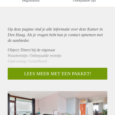
Begindatum
Onbepaalde tijd
Op deze pagina vind je alle informatie over deze Kamer in
Den Haag. Als je vragen hebt kun je contact opnemen met
de aanbieder.
Object: Direct bij de eigenaar
Huurtermijn: Onbepaalde termijn
Oplevering: Gestoffeerd
Inkomen eis: Ja 2,5 x bruto huur
Garantiestelling mogelijk: Ja
LEES MEER MET EEN PAKKET!
Borg: 1 maand
Bemiddeling kosten: Nee
Internet: Ja
Gedeelde keuken: Nee
Gedeelde Douche: Nee
Gedeelde woonkamer: Nee
Huisgenoten: Nee