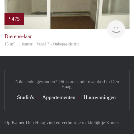
475
€
finde
Dierenselaan
2
15 m
· 1 kamer · Vanaf ? - Onbepaalde tijd
Niks leuks gevonden? Dit is ons andere aanbod in Den
Haag:
Studio's
Appartementen
Huurwoningen
Op Kamer Den Haag vind en verhuur je makkelijk je Kamer