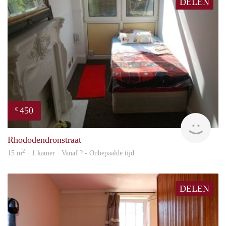
DELEN
450
€
finde
Rhododendronstraat
2
15 m
· 1 kamer · Vanaf ? - Onbepaalde tijd
DELEN