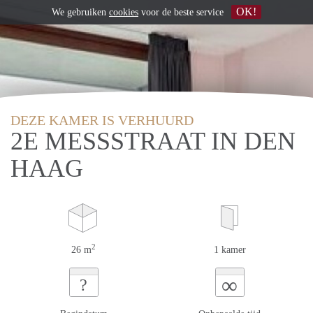
OK!
We gebruiken
cookies
voor de beste service
DEZE KAMER IS VERHUURD
2E MESSSTRAAT IN DEN
HAAG
2
26 m
1 kamer
∞
?