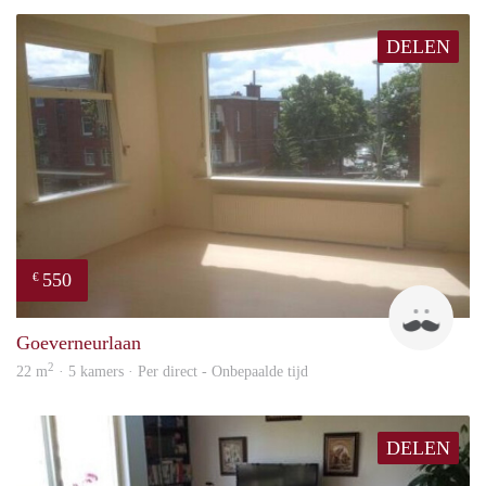
DELEN
550
€
John
Goeverneurlaan
2
22 m
· 5 kamers · Per direct - Onbepaalde tijd
DELEN