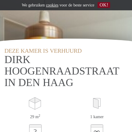
OK!
We gebruiken
cookies
voor de beste service
DEZE KAMER IS VERHUURD
DIRK
HOOGENRAADSTRAAT
IN DEN HAAG
2
29 m
1 kamer
∞
?