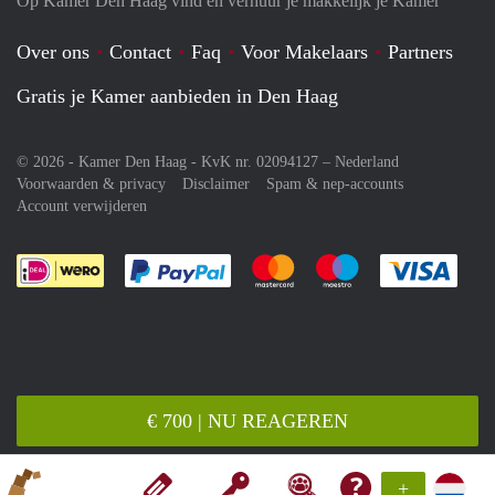
Op Kamer Den Haag vind en verhuur je makkelijk je Kamer
Over ons
Contact
Faq
Voor Makelaars
Partners
Gratis je Kamer aanbieden in Den Haag
© 2026 - Kamer Den Haag - KvK nr. 02094127 –
Nederland
Voorwaarden & privacy
Disclaimer
Spam & nep-accounts
Account verwijderen
Je rekent gemakkelijk af met Paypal
Je rekent gemakkelijk af met M
Je rekent gemakkelij
Je re
€ 700 | NU REAGEREN
+