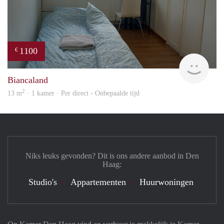
1100
€
Olga
Biancaland
2
13 m
· 1 kamer · Per direct - Onbepaalde tijd
Niks leuks gevonden? Dit is ons andere aanbod in Den
Haag:
Studio's
Appartementen
Huurwoningen