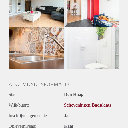
Inkomen eis
2,5 X Maandhuur Bruto
Huurtermijn
Onbepaalde termijn
Oplevering
Gestoffeerd
ALGEMENE INFORMATIE
Stad
Den Haag
Wijk/buurt:
Scheveningen Badplaats
Inschrijven gemeente:
Ja
Opleverniveau:
Kaal