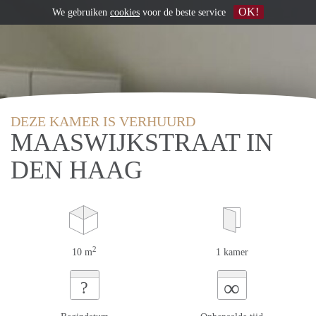
OK!
We gebruiken
cookies
voor de beste service
DEZE KAMER IS VERHUURD
MAASWIJKSTRAAT IN
DEN HAAG
2
10 m
1 kamer
∞
?