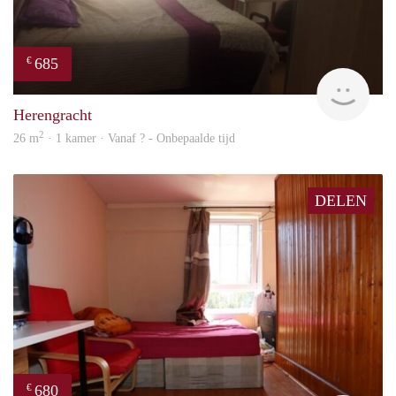
685
€
finde
Herengracht
2
26 m
· 1 kamer · Vanaf ? - Onbepaalde tijd
DELEN
680
€