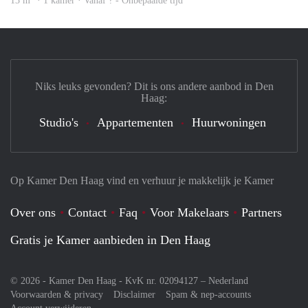
13 m
· 1 kamer · Vanaf ? - Onbepaalde tijd
Niks leuks gevonden? Dit is ons andere aanbod in Den
Haag:
Studio's
Appartementen
Huurwoningen
Op Kamer Den Haag vind en verhuur je makkelijk je Kamer
Over ons
Contact
Faq
Voor Makelaars
Partners
Gratis je Kamer aanbieden in Den Haag
© 2026 - Kamer Den Haag - KvK nr. 02094127 –
Nederland
Voorwaarden & privacy
Disclaimer
Spam & nep-accounts