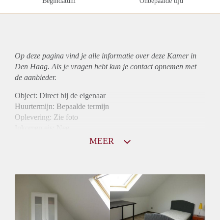
Begindatum
Onbepaalde tijd
Op deze pagina vind je alle informatie over deze Kamer in
Den Haag. Als je vragen hebt kun je contact opnemen met
de aanbieder.
Object: Direct bij de eigenaar
Huurtermijn: Bepaalde termijn
Oplevering: Zie foto
Inkomen eis: Nee
Borg: 1 maand
MEER
Bemiddeling kosten: Nee
Internet: Ja
Gedeelde keuken: Ja
Gedeelde Douche: Ja
Gedeelde woonkamer: Ja
Huisgenoten: Ja
Geslacht huisgenoten: Gemengd