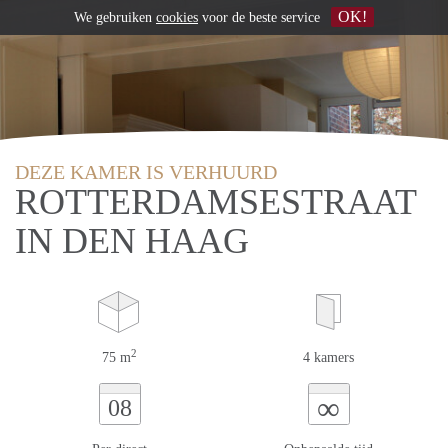
OK!
We gebruiken
cookies
voor de beste service
DEZE KAMER IS VERHUURD
ROTTERDAMSESTRAAT
IN DEN HAAG
2
75 m
4 kamers
∞
08