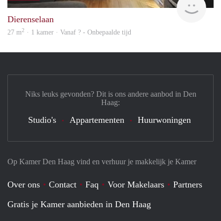
Dierenselaan
2
27 m
· 1 kamer · Vanaf ? - Onbepaalde tijd
Niks leuks gevonden? Dit is ons andere aanbod in Den
Haag:
Studio's
Appartementen
Huurwoningen
Op Kamer Den Haag vind en verhuur je makkelijk je Kamer
Over ons
Contact
Faq
Voor Makelaars
Partners
Gratis je Kamer aanbieden in Den Haag