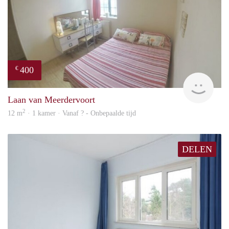
400
€
finde
Laan van Meerdervoort
2
12 m
· 1 kamer · Vanaf ? - Onbepaalde tijd
DELEN