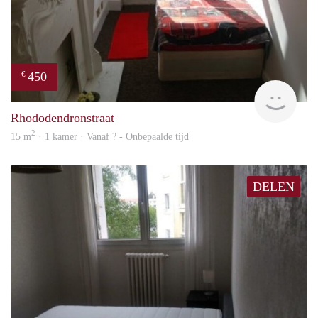
450
€
finde
Rhododendronstraat
2
15 m
· 1 kamer · Vanaf ? - Onbepaalde tijd
DELEN