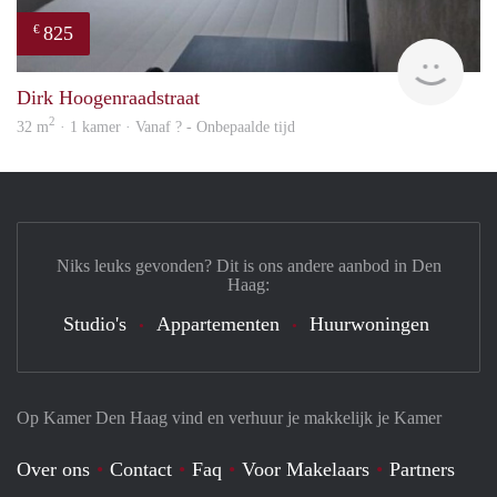
825
€
finde
Dirk Hoogenraadstraat
2
32 m
· 1 kamer · Vanaf ? - Onbepaalde tijd
Niks leuks gevonden? Dit is ons andere aanbod in Den
Haag:
Studio's
Appartementen
Huurwoningen
Op Kamer Den Haag vind en verhuur je makkelijk je Kamer
Over ons
Contact
Faq
Voor Makelaars
Partners