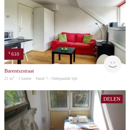
610
€
finde
Barentszstraat
2
21 m
· 1 kamer · Vanaf ? - Onbepaalde tijd
DELEN