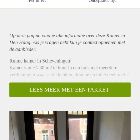
Per direct
Onbepaalde tijd
Op deze pagina vind je alle informatie over deze Kamer in
Den Haag. Als je vragen hebt kun je contact opnemen met
de aanbieder.
Ruime kamer in Scheveningen!
Kamer van +/- 30 m2 te huur in een huis met meerdere
verdiepingen waar je de keuken, douche en toilet deelt met 2
andere huisgenoten. Het is een gezellige, bekende wijk en 10
minuten lopen van het strand! Ik moet de kamer helaas
LEES MEER MET EEN PAKKET!
opzeggen i.v.m.beëindiging van mijn stage avontuur, maar
had er graag nog een tijdje willen wonen!!
Per direct te huur, datum van overname valt te overleggen.