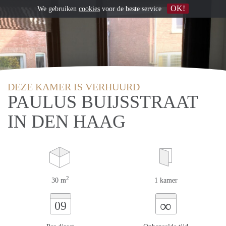
OK!
We gebruiken
cookies
voor de beste service
DEZE KAMER IS VERHUURD
PAULUS BUIJSSTRAAT
IN DEN HAAG
2
30 m
1 kamer
∞
09