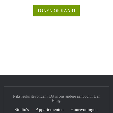
TONEN OP KAART
Niks leuks gevonden? Dit is ons andere aanbod in Den
Haag:
Studio's
Appartementen
Huurwoningen