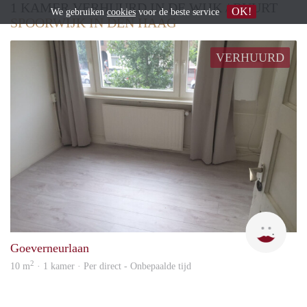
1 KAMER VERHUURD IN DE WIJK / BUURT
OK!
We gebruiken
cookies
voor de beste service
SPOORWIJK IN DEN HAAG
VERHUURD
Kim
Goeverneurlaan
2
10 m
· 1 kamer · Per direct - Onbepaalde tijd