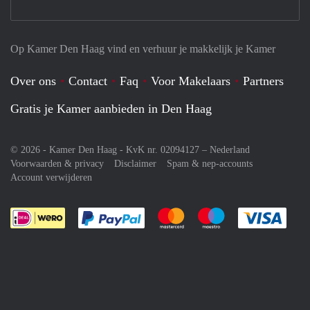
Op Kamer Den Haag vind en verhuur je makkelijk je Kamer
Over ons
Contact
Faq
Voor Makelaars
Partners
Gratis je Kamer aanbieden in Den Haag
© 2026 - Kamer Den Haag - KvK nr. 02094127 –
Nederland
Voorwaarden & privacy
Disclaimer
Spam & nep-accounts
Account verwijderen
Je rekent gemakkelijk af met Paypal
Je rekent gemakkelijk af met M
Je rekent gemakkelij
Je re