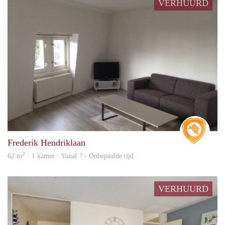
VERHUURD
Real 
Frederik Hendriklaan
2
62 m
· 1 kamer · Vanaf ? - Onbepaalde tijd
VERHUURD