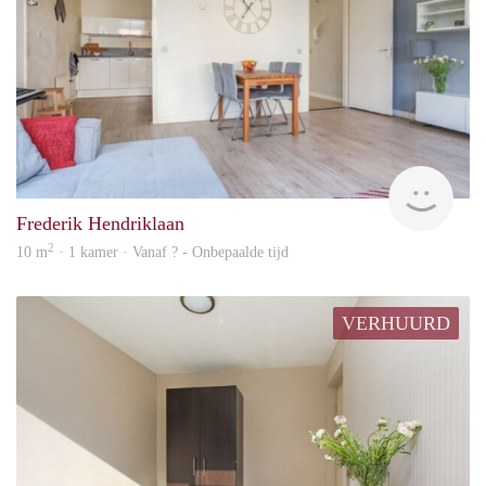
Woni
Frederik Hendriklaan
2
10 m
· 1 kamer · Vanaf ? - Onbepaalde tijd
VERHUURD