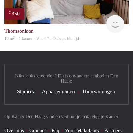
350
€
Woni
Thomsonlaan
2
10 m
· 1 kamer · Vanaf ? - Onbepaalde tijd
Niks leuks gevonden? Dit is ons andere aanbod in Den
Haag:
Studio's
Appartementen
Huurwoningen
Op Kamer Den Haag vind en verhuur je makkelijk je Kamer
Over ons
Contact
Faq
Voor Makelaars
Partners