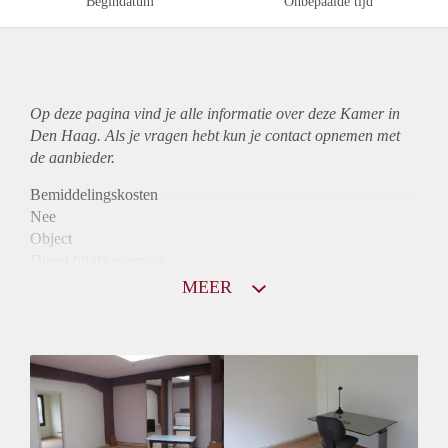
Begindatum
Onbepaalde tijd
Op deze pagina vind je alle informatie over deze Kamer in
Den Haag. Als je vragen hebt kun je contact opnemen met
de aanbieder.
Bemiddelingskosten
Nee
Object
Direct bij de eigenaar
Borg
MEER
700
Garantiestelling
Mogelijk
Huurtoeslag
Mogelijk
Inkomen eis
3,3 X Maandhuur Bruto