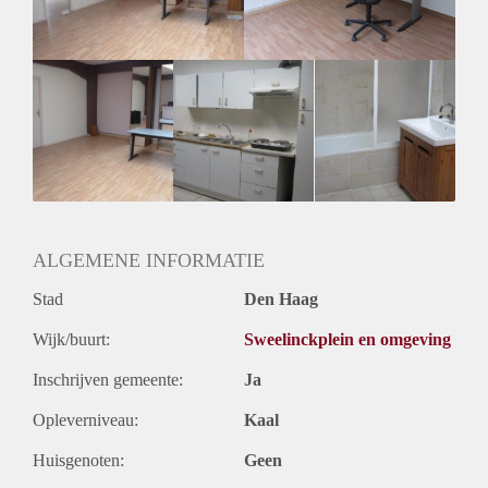
Huurtermijn
Onbepaalde termijn
Oplevering
Kaal
ALGEMENE INFORMATIE
Stad
Den Haag
Wijk/buurt:
Sweelinckplein en omgeving
Inschrijven gemeente:
Ja
Opleverniveau:
Kaal
Huisgenoten:
Geen