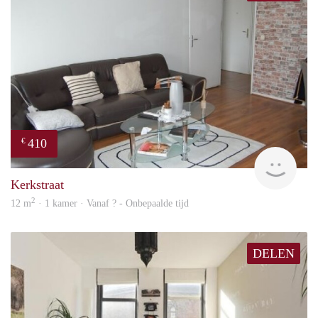
410
€
finde
Kerkstraat
2
12 m
· 1 kamer · Vanaf ? - Onbepaalde tijd
DELEN