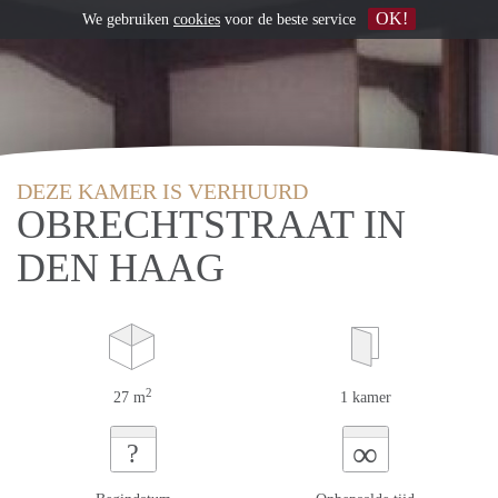
OK!
We gebruiken
cookies
voor de beste service
DEZE KAMER IS VERHUURD
OBRECHTSTRAAT IN
DEN HAAG
2
27 m
1 kamer
∞
?