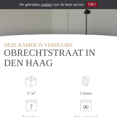
OK!
We gebruiken
cookies
voor de beste service
DEZE KAMER IS VERHUURD
OBRECHTSTRAAT IN
DEN HAAG
2
27 m
1 kamer
∞
?