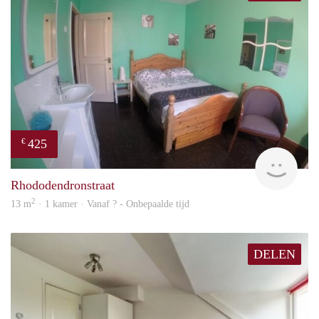
425
€
rent
Rhododendronstraat
2
13 m
· 1 kamer · Vanaf ? - Onbepaalde tijd
DELEN