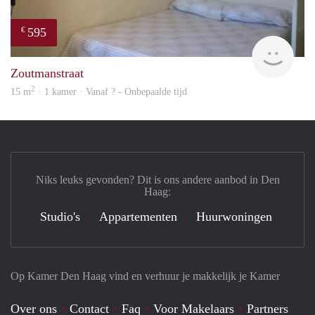
595
€
finde
Zoutmanstraat
2
15 m
· 1 kamer · Vanaf ? - Onbepaalde tijd
Niks leuks gevonden? Dit is ons andere aanbod in Den
Haag:
Studio's
Appartementen
Huurwoningen
Op Kamer Den Haag vind en verhuur je makkelijk je Kamer
Over ons
Contact
Faq
Voor Makelaars
Partners