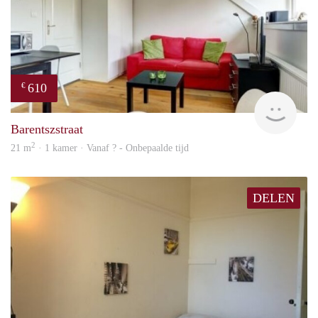
610
€
finde
Barentszstraat
2
21 m
· 1 kamer · Vanaf ? - Onbepaalde tijd
DELEN