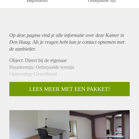
Begindatum
Onbepaalde tijd
Op deze pagina vind je alle informatie over deze Kamer in
Den Haag. Als je vragen hebt kun je contact opnemen met
de aanbieder.
Object: Direct bij de eigenaar
Huurtermijn: Onbepaalde termijn
Oplevering: Gestoffeerd
Inkomen eis: Ja 2,8 x bruto huur
Garantiestelling mogelijk: Ja
LEES MEER MET EEN PAKKET!
Borg: 1 maand
Bemiddeling kosten: Nee
Internet: Ja
Gedeelde keuken: Nee
Gedeelde Douche: Nee
Gedeelde woonkamer: Nee
Huisgenoten: Nee