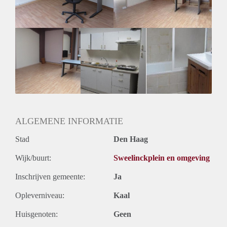
Geslacht huisgenoten: N.v.t.
ALGEMENE INFORMATIE
Stad
Den Haag
Wijk/buurt:
Sweelinckplein en omgeving
Inschrijven gemeente:
Ja
Opleverniveau:
Kaal
Huisgenoten:
Geen