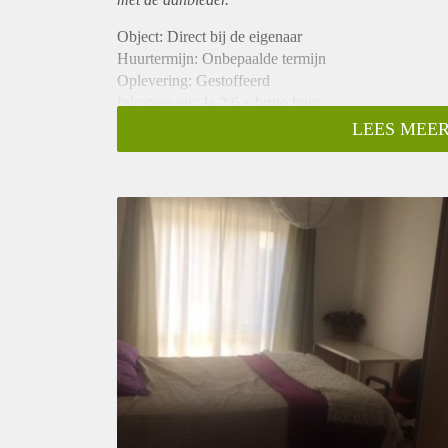
Object: Direct bij de eigenaar
Huurtermijn: Onbepaalde termijn
Oplevering: Gestoffeerd
Inkomen eis: Ja 2,6 x bruto huur
Garantiestelling mogelijk: Ja
LEES MEER
Borg: 1 maand
Bemiddeling kosten: Nee
Internet: Ja
Gedeelde keuken: Nee
Gedeelde Douche: Nee
Gedeelde woonkamer: Nee
Huisgenoten: Nee
Geslacht huisgenoten: N.v.t