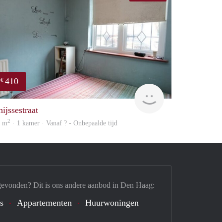
410
€
Woning
ijssestraat
2
0 m
· 1 kamer · Vanaf ? - Onbepaalde tijd
gevonden? Dit is ons andere aanbod in Den Haag:
's
Appartementen
Huurwoningen