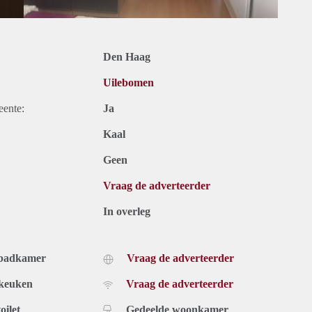
Den Haag
Uilebomen
eente:
Ja
Kaal
Geen
Vraag de adverteerder
In overleg
 badkamer
Vraag de adverteerder
 keuken
Vraag de adverteerder
oilet
Gedeelde woonkamer