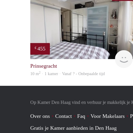
455
€
Prinsegracht
2
10 m
· 1 kamer · Vanaf ? - Onbepaalde tijd
Op Kamer Den Haag vind en verhuur je makkelijk je
Over ons
Contact
Faq
Voor Makelaars
P
Gratis je Kamer aanbieden in Den Haag