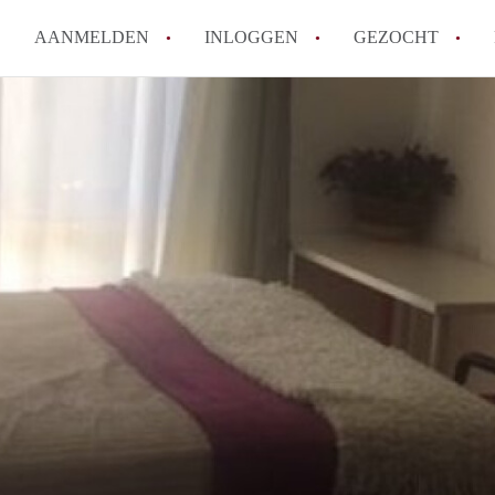
AANMELDEN
INLOGGEN
GEZOCHT
How to translate KamerDenHa
Wat is KamerDenHaag?
Hoeveel kost het om te reager
Wat is de privacyverklaring 
Berekent KamerDenHaag makel
Alle veelgestelde vragen