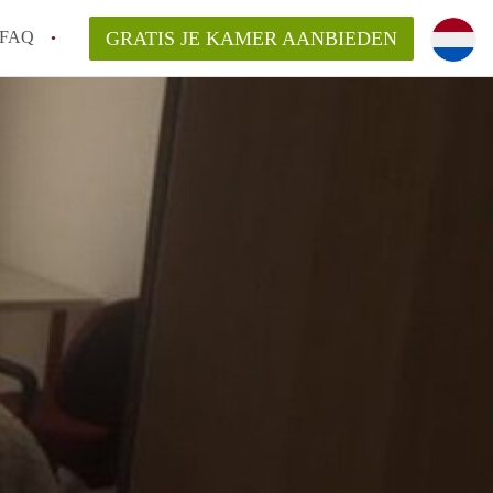
FAQ
GRATIS JE KAMER AANBIEDEN
ag!
en op een Kamer in Den Haag?
van KamerDenHaag?
aarsvergoeding/bemiddelingsvergoeding?