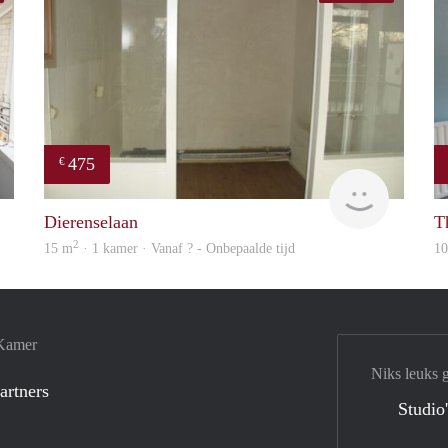
475
€
finder
finder
Dierenselaan
Th
2
15 m
· 1 kamer · Vanaf ? - Onbepaalde tijd
1
 Kamer
Niks leuks 
artners
Studio