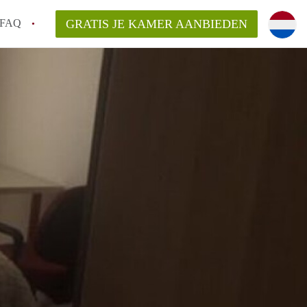
FAQ
GRATIS JE KAMER AANBIEDEN
ag!
en op een Kamer in Den Haag?
van KamerDenHaag?
aarsvergoeding/bemiddelingsvergoeding?