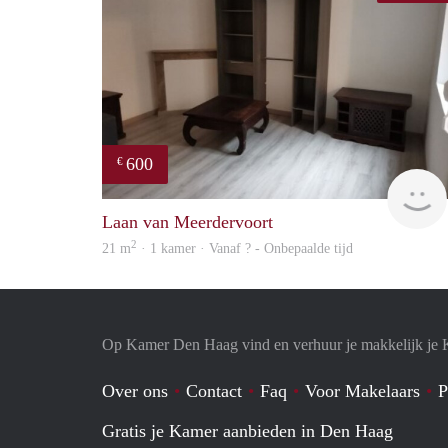
600
€
Laan van Meerdervoort
2
21 m
· 1 kamer · Vanaf ? - Onbepaalde tijd
Op Kamer Den Haag vind en verhuur je makkelijk je
Over ons
Contact
Faq
Voor Makelaars
P
Gratis je Kamer aanbieden in Den Haag