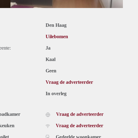
Den Haag
Uilebomen
eente:
Ja
Kaal
Geen
Vraag de adverteerder
In overleg
 badkamer
Vraag de adverteerder
 keuken
Vraag de adverteerder
oilet
Gedeelde woonkamer