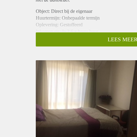
Object: Direct bij de eigenaar
Huurtermijn: Onbepaalde termijn
Oplevering: Gestoffeerd
Inkomen eis: Ja 2,6 x bruto huur
Garantiestelling mogelijk: Ja
LEES MEER
Borg: 1 maand
Bemiddeling kosten: Nee
Internet: Ja
Gedeelde keuken: Nee
Gedeelde Douche: Nee
Gedeelde woonkamer: Nee
Huisgenoten: Nee
Geslacht huisgenoten: N.v.t