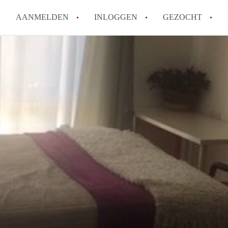
AANMELDEN
INLOGGEN
GEZOCHT
How to translate KamerDenHa
Wat is KamerDenHaag?
Hoeveel kost het om te reager
Wat is de privacyverklaring 
Berekent KamerDenHaag makel
Alle veelgestelde vragen