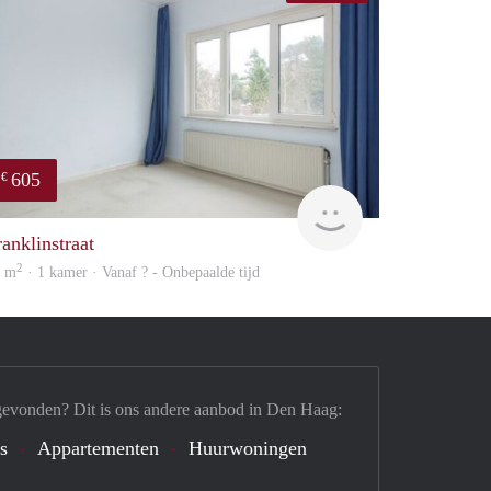
605
€
finder
ranklinstraat
2
8 m
· 1 kamer · Vanaf ? - Onbepaalde tijd
gevonden? Dit is ons andere aanbod in Den Haag:
's
Appartementen
Huurwoningen