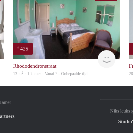
425
€
finder
rent
Rhododendronstraat
F
2
13 m
· 1 kamer · Vanaf ? - Onbepaalde tijd
2
 Kamer
Niks leuks 
artners
Studio