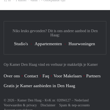
12 m
· 1 kamer · Vanaf ? - Onbepaalde tijd
Niks leuks gevonden? Dit is ons andere aanbod in Den
Haag:
Studio's
Appartementen
Huurwoningen
Op Kamer Den Haag vind en verhuur je makkelijk je Kamer
Over ons
Contact
Faq
Voor Makelaars
Partners
Gratis je Kamer aanbieden in Den Haag
© 2026 - Kamer Den Haag - KvK nr. 02094127 –
Nederland
Voorwaarden & privacy
Disclaimer
Spam & nep-accounts