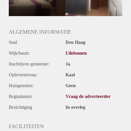
Geslacht huisgenoten: N.v.t
ALGEMENE INFORMATIE
Stad
Den Haag
Wijk/buurt:
Uilebomen
Inschrijven gemeente:
Ja
Opleverniveau:
Kaal
Huisgenoten:
Geen
Begindatum:
Vraag de adverteerder
Bezichtiging
In overleg
FACILITEITEN