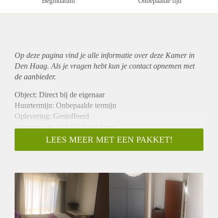
Begindatum
Onbepaalde tijd
Op deze pagina vind je alle informatie over deze Kamer in
Den Haag. Als je vragen hebt kun je contact opnemen met
de aanbieder.
Object: Direct bij de eigenaar
Huurtermijn: Onbepaalde termijn
Oplevering: Gestoffeerd
Inkomen eis: Ja 2,6 x bruto huur
Garantiestelling mogelijk: Ja
LEES MEER MET EEN PAKKET!
Borg: 1 maand
Bemiddeling kosten: Nee
Internet: Ja
Gedeelde keuken: Nee
Gedeelde Douche: Nee
Gedeelde woonkamer: Nee
Huisgenoten: Nee