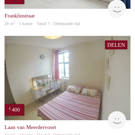
finde
Franklinstraat
2
28 m
· 1 kamer · Vanaf ? - Onbepaalde tijd
DELEN
400
€
rent
Laan van Meerdervoort
2