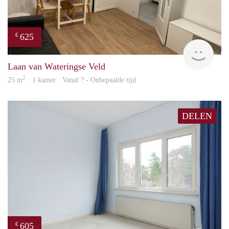
625
€
finde
Laan van Wateringse Veld
2
25 m
· 1 kamer · Vanaf ? - Onbepaalde tijd
DELEN
605
€