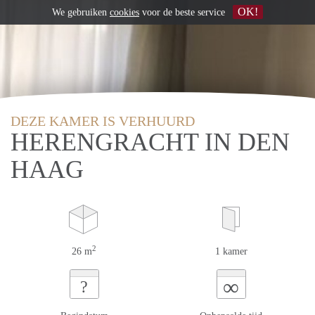
OK!
We gebruiken
cookies
voor de beste service
DEZE KAMER IS VERHUURD
HERENGRACHT IN DEN
HAAG
2
26 m
1 kamer
∞
?